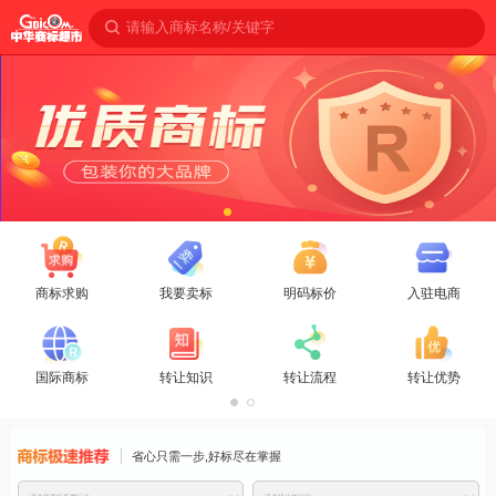
请输入商标名称/关键字
商标求购
我要卖标
明码标价
入驻电商
国际商标
转让知识
转让流程
转让优势
商标免费推
省心只需一步,好标尽在掌握
荐