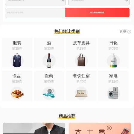
马上获取商标信息
热门转让类别
更多
服装
酒
皮革皮具
日化
第25类
第33类
第18类
第03类
食品
医药
餐饮住宿
家电
第29类
第05类
第43类
第11类
精品推荐