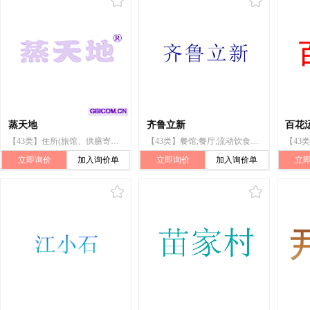
蒸天地
齐鲁立新
百花
【43类】住所(旅馆、供膳寄宿处);咖啡馆;自助餐厅;饭店;餐馆;快餐馆;酒吧服务;流动饮食供应;茶馆;帐篷出租
【43类】餐馆;餐厅;流动饮食供应;茶馆;临时住宿的接待服务（抵达及离开的管理）;私人厨师服务;旅游房屋出租;快餐馆;备办宴席;住所代理（旅馆、供膳寄宿处）
立即询价
加入询价单
立即询价
加入询价单
立