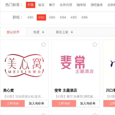
热门标签：
不限
饭店
餐厅
住所代理
咖啡馆
酒吧服务
自助
群组：
4301
4302
4303
4304
4305
4306
默认排序
热度
新近上架
美心窝
斐常 主题酒店
川口
【43类】活动房屋出租;提供野营场地设施;日间托儿所(看孩子);出租椅子、桌子、桌布和玻璃器皿
【43类】餐厅;快餐馆;酒吧服务;茶馆;饭店;流动饮食供应;住所代理（旅馆、供膳寄宿处）;咖啡馆;自助餐厅;帐篷出租
立即询价
加入询价单
立即询价
加入询价单
立