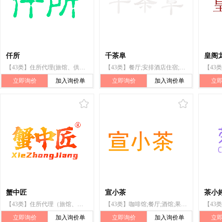
仟所
千茶阜
皇阁
【43类】住所代理(旅馆、供膳寄宿处);咖啡馆;餐厅;饭店;酒吧服务;汽车旅馆;帐篷出租;养老院;日间托儿所(看孩子)
【43类】餐厅;安排酒店住宿;提供野营场地设施;私人厨师服务;酒店提供的餐饮供应服务;备办宴席服务;拉面馆;日式餐馆服务;烹饪设备出租;茶馆
立即询价
加入询价单
立即询价
加入询价单
立
蟹中匠
宣小茶
茶小
【43类】住所代理（旅馆、供膳寄宿处）;咖啡馆;提供野营场地设施;旅游房屋出租;日间托儿所（看孩子）;餐馆;酒吧服务;出租椅子、桌子、桌布和玻璃器皿;流动饮食供应;茶馆
【43类】咖啡馆;餐厅;酒馆;果汁吧;日托中心提供的学龄前儿童和婴幼儿照管;自助餐厅;茶馆;茶馆服务;提供野营场地设施;饮料分配机出租
立即询价
加入询价单
立即询价
加入询价单
立