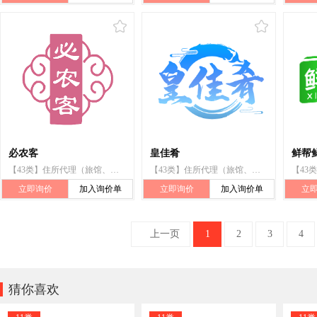
必农客
皇佳肴
鲜帮
【43类】住所代理（旅馆、供膳寄宿处）;咖啡馆;自助餐厅;餐馆;快餐馆;酒吧服务;帐篷出租;烹饪设备出租;流动饮食供应;茶馆
【43类】住所代理（旅馆、供膳寄宿处）;假日野营住宿服务;咖啡馆;汽车旅馆;茶馆;酒吧服务;提供野营场地设施;饭店;烹饪设备出租;餐厅
立即询价
加入询价单
立即询价
加入询价单
立
上一页
1
2
3
4

猜你喜欢