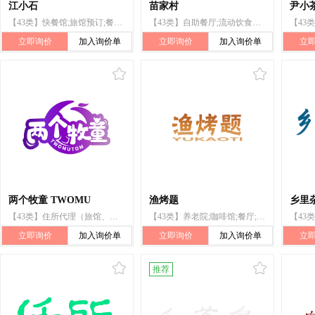
江小石
苗家村
尹小
【43类】快餐馆;旅馆预订;餐馆;流动饮食供应;烹饪设备出租;餐厅;出租椅子、桌子、桌布和玻璃器皿;饭店;活动房屋出租;咖啡馆
【43类】自助餐厅;流动饮食供应;旅游房屋出租;烹饪设备出租;饭店;备办宴席;拉面馆;饮料分配机出租;自助餐馆;出租椅子、桌子、桌布和玻璃器皿
立即询价
加入询价单
立即询价
加入询价单
立
两个牧童 TWOMU
渔烤题
乡里
【43类】住所代理（旅馆、供膳寄宿处）;咖啡馆;提供野营场地设施;餐厅;饭店;酒吧服务;假日野营住宿服务;汽车旅馆;烹饪设备出租;茶馆
【43类】养老院;咖啡馆;餐厅;饭店;日间托儿所（看孩子）;快餐馆;酒吧服务;帐篷出租;流动饮食供应;茶馆
立即询价
加入询价单
立即询价
加入询价单
立
推荐