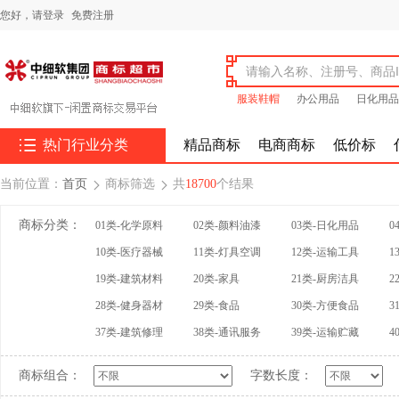
您好，
请登录
免费注册
服装鞋帽
办公用品
日化用品

热门行业分类
精品商标
电商商标
低价标
当前位置：
首页
商标筛选
共
18700
个结果


商标分类：
01类-化学原料
02类-颜料油漆
03类-日化用品
0
10类-医疗器械
11类-灯具空调
12类-运输工具
1
19类-建筑材料
20类-家具
21类-厨房洁具
2
28类-健身器材
29类-食品
30类-方便食品
3
37类-建筑修理
38类-通讯服务
39类-运输贮藏
4
商标组合：
字数长度：