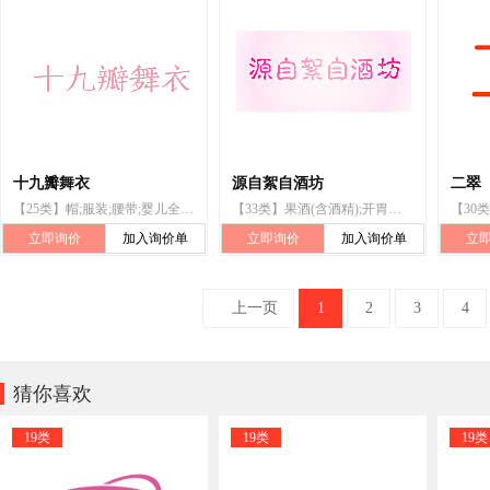
十九瓣舞衣
源自絮自酒坊
二翠
【25类】帽;服装;腰带;婴儿全套衣;袜;手套（服装）;鞋;围巾;鞋（脚上的穿着物）;婚纱
【33类】果酒(含酒精);开胃酒;葡萄酒;蜂蜜酒;白兰地;威士忌;米酒;白酒;青稞酒;黄酒
立即询价
加入询价单
立即询价
加入询价单
立
上一页
1
2
3
4

猜你喜欢
19类
19类
19类