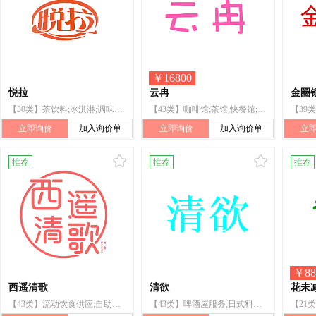
￥
16800
悦拉
云冉
金圈
【30类】茶饮料;冰淇淋;调味品;茶;蜂蜜;谷类制品;以谷物为主的零食小吃;糕点;糖;咖啡
【43类】咖啡馆;茶馆;快餐馆;餐厅;帐篷出租;养老院;日间托儿所（看孩子）;动物寄养;饮水机出租;家具出租
立即询价
加入询价单
立即询价
加入询价单
立
推荐
推荐
推荐
￥
88
西遥清歌
清欲
花未
【43类】流动饮食供应;自助餐厅;出租椅子、桌子、桌布和玻璃器皿;养老院;餐厅;咖啡馆;茶馆;住所代理（旅馆、供膳寄宿处）;饭店;酒吧服务
【43类】啤酒屋服务;日式料理餐厅;酒吧服务;餐厅;自助餐厅;咖啡馆;茶馆;酒馆;酒店住宿服务;餐馆