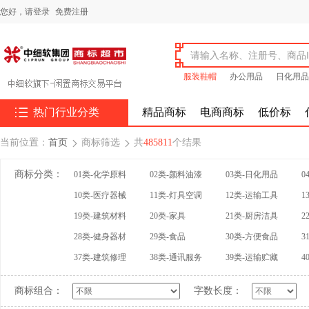
您好，
请登录
免费注册
服装鞋帽
办公用品
日化用品

热门行业分类
精品商标
电商商标
低价标
当前位置：
首页
商标筛选
共
485811
个结果


商标分类：
01类-化学原料
02类-颜料油漆
03类-日化用品
0
10类-医疗器械
11类-灯具空调
12类-运输工具
1
19类-建筑材料
20类-家具
21类-厨房洁具
2
28类-健身器材
29类-食品
30类-方便食品
3
37类-建筑修理
38类-通讯服务
39类-运输贮藏
4
商标组合：
字数长度：