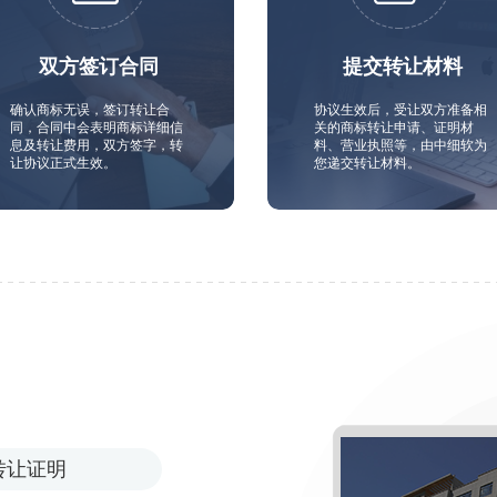
双方签订合同
提交转让材料
确认商标无误，签订转让合
协议生效后，受让双方准备相
同，合同中会表明商标详细信
关的商标转让申请、证明材
息及转让费用，双方签字，转
料、营业执照等，由中细软为
让协议正式生效。
您递交转让材料。
转让证明