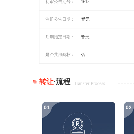
初审公告期号：
1615
注册公告日期：
暂无
后期指定日期：
暂无
是否共用商标：
否
转让
·流程
Transfer Process