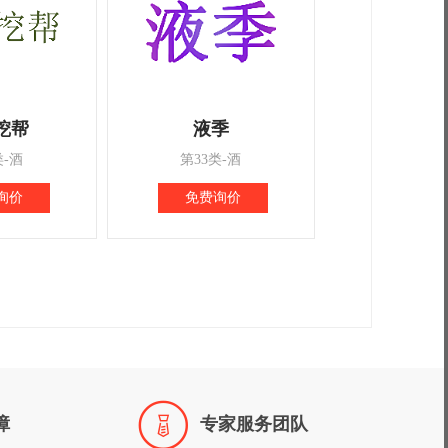
挖帮
液季
类-酒
第33类-酒
询价
免费询价

障
专家服务团队