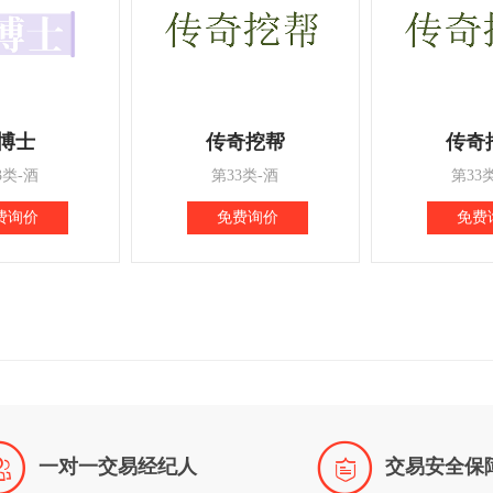
博士
传奇挖帮
传奇
3类-酒
第33类-酒
第33
费询价
免费询价
免费


一对一交易经纪人
交易安全保