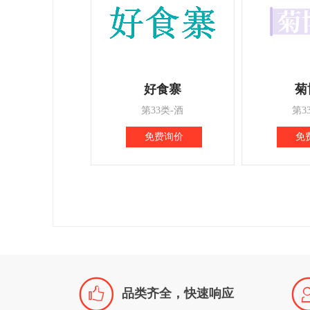
好食寨
菊
第33类-酒
第3
免费询价
免

品类齐全，快速响应