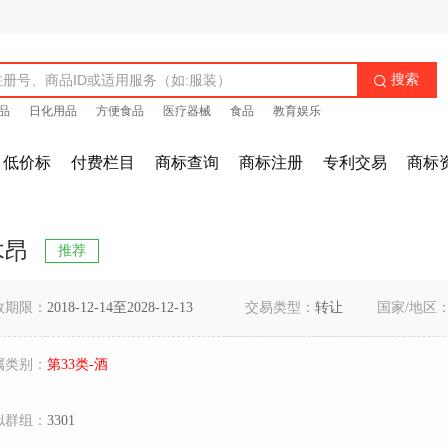
搜索

品
日化用品
方便食品
医疗器械
食品
教育娱乐
低价标
付费栏目
商标查询
商标注册
专利交易
商标
木昂
推荐
效期限：
2018-12-14至2028-12-13
交易类型：
转让
国家/地区
属类别：
第33类-酒
似群组：
3301