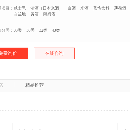
用项目：
威士忌
清酒（日本米酒）
白酒
米酒
蒸馏饮料
薄荷酒
白兰地
黄酒
朗姆酒
关分类：
03类
30类
32类
43类
免费询价
在线咨询
诺
精品推荐