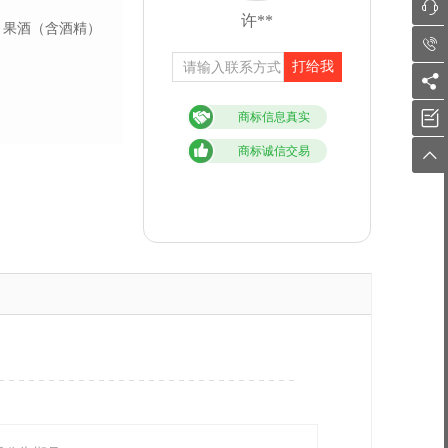

许**
果酒（含酒精）

打给我


商标信息真实
商标诚信交易
