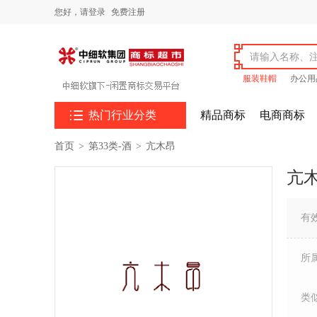
您好，
请登录
免费注册
服装鞋帽
办公用

热门行业分类
精品商标
电商商标
首页
>
第33类-酒
>
亢木昂
亢
有
所
类