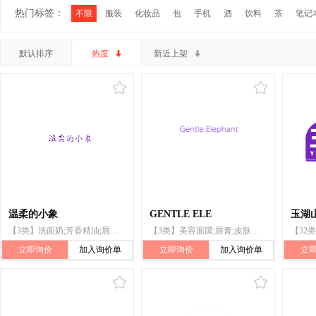
热门标签：
不限
服装
化妆品
包
手机
酒
饮料
茶
笔记
默认排序
热度
新近上架
温柔的小象
GENTLE ELE
玉湖
【3类】洗面奶;芳香精油;唇膏;美容面膜;化妆品;防晒剂;增白霜;粉刺霜;花露水;干花瓣与香料混合物（香料）
【3类】美容面膜;唇膏;皮肤增白霜;花露水;粉刺霜;化妆品;洗面奶;洁肤乳液;芳香精油;干花瓣与香料混合物(香料)
立即询价
加入询价单
立即询价
加入询价单
立