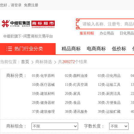
您好，
请登录
免费注册
服装鞋帽
办公用品
日化用品

热门行业分类
精品商标
电商商标
低价标
当前位置：
首页
商标筛选
共
269272
个结果


商标分类：
01类-化学原料
02类-颜料油漆
03类-日化用品
0
10类-医疗器械
11类-灯具空调
12类-运输工具
1
19类-建筑材料
20类-家具
21类-厨房洁具
2
28类-健身器材
29类-食品
30类-方便食品
3
37类-建筑修理
38类-通讯服务
39类-运输贮藏
4
商标组合：
字数长度：