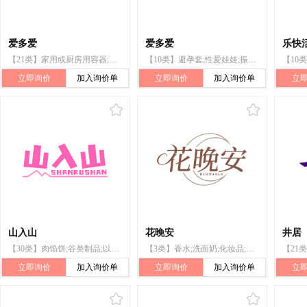
爱多爱
爱多爱
乐快
【21类】家用或厨房用容器;茶具（餐具）;家庭用陶瓷制品;拖把;厨房用具;牙刷;化妆用具;水桶;日用玻璃器皿（包括杯、盘、壶、缸）;刷子
【10类】避孕套;性爱娃娃;振动按摩器;婴儿用安抚奶嘴;分娩褥垫;医疗器械和仪器;矫形用物品;假牙套;艾灸器;性玩具
立即询价
加入询价单
立即询价
加入询价单
立
山入山
花晚安
井居
【30类】肉馅饼;谷类制品;以米为主的零食小吃;茶;醋;甜食;燕麦食品;调味品;糖果;面条
【3类】香水;洗面奶;化妆品;化妆用爽肤水;清洁制剂;口红;化妆用香精油;美容面膜;沐浴乳;牙膏
立即询价
加入询价单
立即询价
加入询价单
立