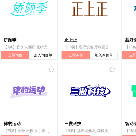
娇颜季
正上正
荔好
【3类】香水;洗面奶;化妆品;化妆用爽肤水;清洁制剂;香精油;口红;美容面膜;沐浴乳;牙膏
【10类】理疗设备;牙科设备和仪器;植发用毛发;按摩器械;医疗器械和仪器;医用冷敷贴;矫形用物品;口罩;奶瓶;性玩具
立即询价
加入询价单
立即询价
加入询价单
立
律豹运动
三傲科技
智动
【25类】游泳衣;围巾;手套（服装）;运动服;防水服;腰带;帽;鞋;袜;服装
【9类】扬声器;电池;耳机;眼镜;计算机软件（已录制）;智能手机;计算机硬件;电源材料（电线、电缆）;量具;计算机