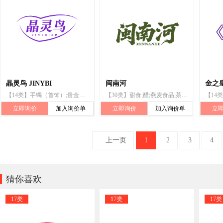
晶灵鸟 JINYBI
闽南河
金之皇
【14类】手镯（首饰）;贵金属合金;项链（首饰）;珠宝首饰;翡翠;玉雕首饰;宝石;首饰盒;人造珠宝;戒指（首饰）
【30类】甜食;醋;燕麦食品;茶;谷类制品;以米为主的零食小吃;肉馅饼;糖果;面条;调味品
立即询价
加入询价单
立即询价
加入询价单
立
上一页
1
2
3
4

猜你喜欢
17类
17类
17类