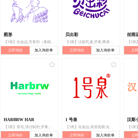
图形
贝出彩
丝雨
【3类】化妆品;芳香剂（香精油）;牙膏;个人卫生用口气清新剂;脱毛剂;洗发剂;护发素;皮肤清洁制剂;洗衣剂;清洁制剂;身体护理用化妆制剂
【3类】洁肤乳液;牙膏;爽身粉;痱子粉;化妆品;香精油;沐浴乳;香皂;洗发液;香
立即询价
加入询价单
立即询价
加入询价单
立
HARBRW HAR
1 号泉
汉斯
【3类】香皂;清洁制剂;牙膏;洗发液;洁肤乳液;洗手液;洗衣剂;香精油;美容面膜;口红
【3类】化妆品;美容面膜;化妆棉;香水;洗发液;浴液;洗衣剂;清洁制剂;牙膏;鞋油
立即询价
加入询价单
立即询价
加入询价单
立