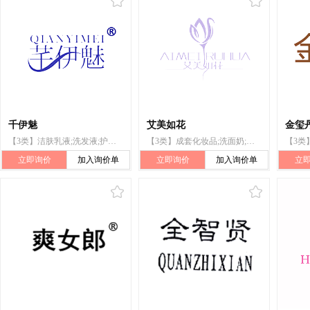
千伊魅
艾美如花
金玺
【3类】洁肤乳液;洗发液;护发素;个人清洁或祛味用阴道洗液;香精油;美容面膜;化妆品;化妆品清洗剂;染发剂;增白霜
【3类】成套化妆品;洗面奶;洗发液;香精油;美容面膜;洁肤乳液;香水;唇膏;护发素;香
立即询价
加入询价单
立即询价
加入询价单
立