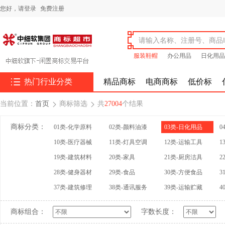
您好，
请登录
免费注册
服装鞋帽
办公用品
日化用品

热门行业分类
精品商标
电商商标
低价标
当前位置：
首页
商标筛选
共
27004
个结果


商标分类：
01类-化学原料
02类-颜料油漆
03类-日化用品
0
10类-医疗器械
11类-灯具空调
12类-运输工具
1
19类-建筑材料
20类-家具
21类-厨房洁具
2
28类-健身器材
29类-食品
30类-方便食品
3
37类-建筑修理
38类-通讯服务
39类-运输贮藏
4
商标组合：
字数长度：