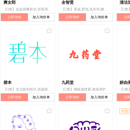
爽女郎
全智贤
清洁加
【3类】化妆用爽肤水;非医用个人私处清洗液;美容面膜;化妆品;香水;草本化妆品;沐浴乳;化妆洗液;个人清洁或祛味用阴道洗液;牙膏
【3类】香波;肥皂;洗衣剂;擦洗溶液;梳妆用品;花露水;香水;成套化妆用具;化妆品;牙膏
立即询价
加入询价单
立即询价
加入询价单
立
碧本
九药堂
妍由
【3类】含洁肤剂纸巾;洗面奶;洗发液;化妆棉;香精油;祛斑霜;沐浴露;化妆品;美容面膜;护肤用化妆剂
【3类】脚除臭喷雾;身体用护理膜;浴盐;洁肤霜（化妆品）;个人或动物用除臭剂;身体乳液;非医用漱口剂;非药物皮肤护理制剂;牙齿清洁制剂;洗手液
立即询价
加入询价单
立即询价
加入询价单
立
优选