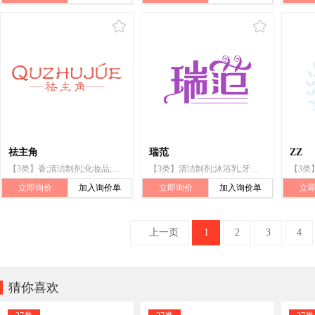
祛主角
瑞范
ZZ
【3类】香;清洁制剂;化妆品;香水;香精油;香皂;口红;美容面膜;个人清洁或祛味用阴道洗液;祛斑霜
【3类】清洁制剂;沐浴乳;牙膏;爽肤水;香水;化妆品;美容面膜;香精油;洗面奶;香皂
立即询价
加入询价单
立即询价
加入询价单
立
上一页
1
2
3
4

猜你喜欢