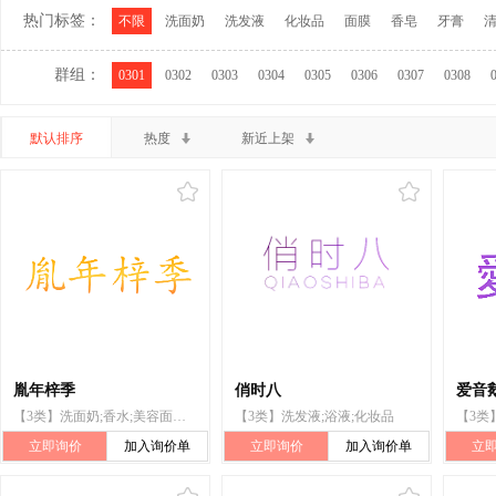
热门标签：
不限
洗面奶
洗发液
化妆品
面膜
香皂
牙膏
群组：
0301
0302
0303
0304
0305
0306
0307
0308
默认排序
热度
新近上架
胤年梓季
俏时八
爱音
【3类】洗面奶;香水;美容面膜;口红;成套化妆品;化妆品;儿童用化妆品
【3类】洗发液;浴液;化妆品
立即询价
加入询价单
立即询价
加入询价单
立