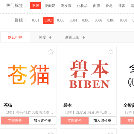
热门标签：
不限
洗面奶
洗发液
化妆品
面膜
香皂
牙膏
群组：
0301
0302
0303
0304
0305
0306
0307
0308
默认排序
热度
新近上架
苍猫
碧本
全智
【3类】去污剂;挡风玻璃清洗剂;汽车用清洁剂;风挡玻璃清洗液;玻璃清洁制剂;汽车用清洁制剂;空气芳香剂;室内用空气芳香剂;车用芳香剂;去蜡水
【3类】洗发液;浴液;香皂;洗面奶;清洁制剂;香精油;美容面膜;化妆品;去斑霜;唇膏
立即询价
加入询价单
立即询价
加入询价单
立