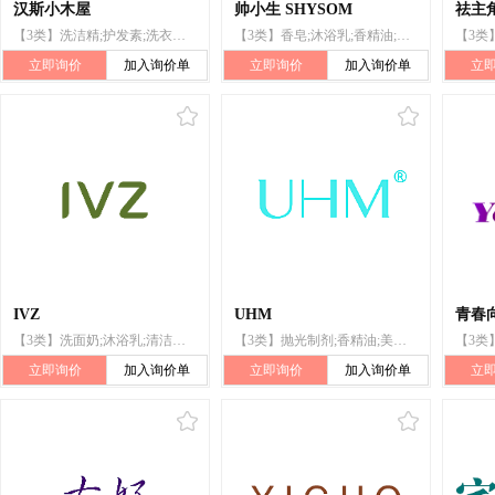
汉斯小木屋
帅小生 SHYSOM
祛主
【3类】洗洁精;护发素;洗衣粉;洗发液;肥皂;洗衣剂;化妆品;护肤用化妆剂;牙膏;空气芳香剂
【3类】香皂;沐浴乳;香精油;化妆品;须后水;洗面奶;清洁制剂;美容面膜;香水;牙膏
立即询价
加入询价单
立即询价
加入询价单
立
IVZ
UHM
青春向
【3类】洗面奶;沐浴乳;清洁制剂;抛光制剂;香精油;美容面膜;化妆品;假指甲;漱口剂;香
【3类】抛光制剂;香精油;美容面膜;化妆品;假指甲;漱口剂;香;洗面奶;沐浴乳;清洁制剂
立即询价
加入询价单
立即询价
加入询价单
立