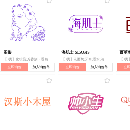
图形
海肌士 SEAGIS
百萃美
【3类】化妆品;芳香剂（香精油）;牙膏;个人卫生用口气清新剂;脱毛剂;洗发剂;护发素;皮肤清洁制剂;洗衣剂;清洁制剂;身体护理用化妆制剂
【3类】洗面奶;牙膏;香水;清洁制剂;化妆品;香精油;沐浴乳;美容面膜;香皂;口红
立即询价
加入询价单
立即询价
加入询价单
立