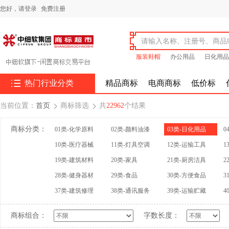
您好，
请登录
免费注册
服装鞋帽
办公用品
日化用品

热门行业分类
精品商标
电商商标
低价标
当前位置：
首页
商标筛选
共
22962
个结果


商标分类：
01类-化学原料
02类-颜料油漆
03类-日化用品
0
10类-医疗器械
11类-灯具空调
12类-运输工具
1
19类-建筑材料
20类-家具
21类-厨房洁具
2
28类-健身器材
29类-食品
30类-方便食品
3
37类-建筑修理
38类-通讯服务
39类-运输贮藏
4
商标组合：
字数长度：