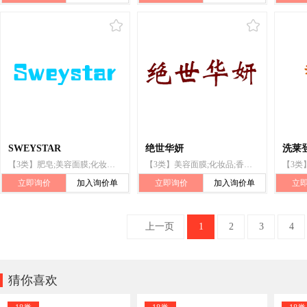
SWEYSTAR
绝世华妍
洗莱
【3类】肥皂;美容面膜;化妆品;牙膏;香;洗发液;洗面奶;去污剂;玫瑰油
【3类】美容面膜;化妆品;香水;牙膏;香精油;清洁制剂;抛光制剂;洗发液;洗衣剂;洗面奶
立即询价
加入询价单
立即询价
加入询价单
立
上一页
1
2
3
4

猜你喜欢