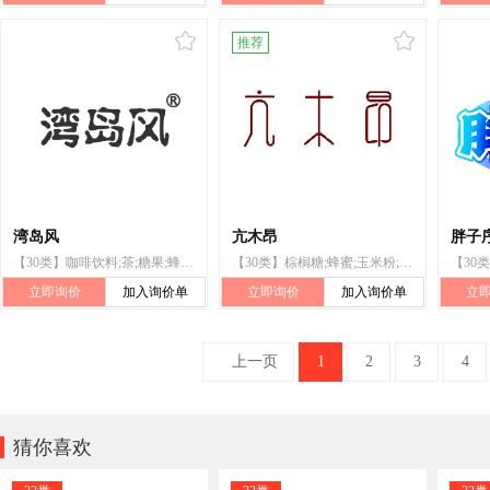
推荐
湾岛风
亢木昂
胖子
【30类】咖啡饮料;茶;糖果;蜂蜜;蛋糕;谷粉制食品;粥;谷类制品;谷粉制食用面团;调味料
【30类】棕榈糖;蜂蜜;玉米粉;年糕;咖啡;巧克力;茶饮料;饼干;寿司;面条
立即询价
加入询价单
立即询价
加入询价单
立
上一页
1
2
3
4

猜你喜欢