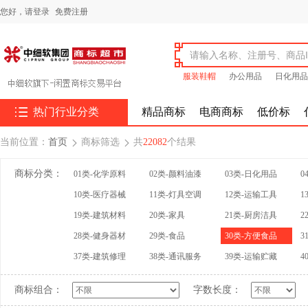
您好，
请登录
免费注册
服装鞋帽
办公用品
日化用品

热门行业分类
精品商标
电商商标
低价标
当前位置：
首页
商标筛选
共
22082
个结果


商标分类：
01类-化学原料
02类-颜料油漆
03类-日化用品
0
10类-医疗器械
11类-灯具空调
12类-运输工具
1
19类-建筑材料
20类-家具
21类-厨房洁具
2
28类-健身器材
29类-食品
30类-方便食品
3
37类-建筑修理
38类-通讯服务
39类-运输贮藏
4
商标组合：
字数长度：