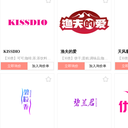
KISSDIO
渔夫的爱
天风
【30类】可可;咖啡;茶;茶饮料;糖果;蜂蜜;糕点;米;冰糖燕窝;以谷物为主的零食小吃
【30类】饼干;蛋糕;调味品;咖啡;面包;谷类制品;糖果;茶;以谷物为主的零食小吃;甜食
立即询价
加入询价单
立即询价
加入询价单
立