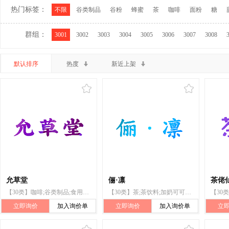
热门标签：
不限
谷类制品
谷粉
蜂蜜
茶
咖啡
面粉
糖
群组：
3001
3002
3003
3004
3005
3006
3007
3008
默认排序
热度
新近上架
允草堂
俪·凛
茶佬
【30类】咖啡;谷类制品;食用淀粉;酵母
【30类】茶;茶饮料;加奶可可饮料;咖啡饮料;巧克力饮料;炼奶焦糖酱;冰淇淋;谷类制品
立即询价
加入询价单
立即询价
加入询价单
立