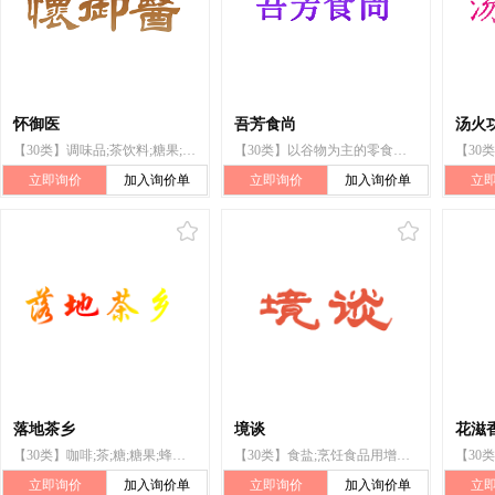
怀御医
吾芳食尚
汤火
【30类】调味品;茶饮料;糖果;糕点;糖;茶;用作茶叶代用品的花或叶;蜂蜜;咖啡;谷类制品
【30类】以谷物为主的零食小吃;咖啡;茶;谷类制品;糕点;糖;茶饮料;粽子;蜂蜜;调味品
立即询价
加入询价单
立即询价
加入询价单
立
落地茶乡
境谈
花滋香
【30类】咖啡;茶;糖;糖果;蜂蜜;面包干;比萨饼;谷类制品;以米为主的零食小吃;酵母
【30类】食盐;烹饪食品用增稠剂;锅巴;面条;米;蜂蜜;糖;茶饮料;茶;咖啡
立即询价
加入询价单
立即询价
加入询价单
立