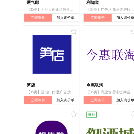
硬气郎
利知道
【35类】为他人创建品牌形象的广告服务;通过有影响者推销商品;商业营销服务;准备用于广告的视听演示材料;通过有影响者进行市场营销;计算机网络和网站的在线推广;广告（通过所有大众传播途径）;市场营销;广告编辑、制作和传播;通过全球计算机网络提供商业信息
【35类】广告;为第三方进行商业贸易的谈判和缔约;贸易信息;进行市场调查;组织商业和广告展销会和展览;为他人推销;进出口代理;市场营销;为他人采购（为其他企业购买商品或服务）;拍卖
立即询价
加入询价单
立即询价
加入询价
笋店
今惠联淘
【35类】进出口代理;广告;为商品和服务的买卖双方提供在线市场;计算机网络上的在线广告;替他人采购（替其他企业购买商品或服务）;市场营销;为零售目的在通讯媒体上展示商品;饭店商业管理;特许经营的商业管理;替他人推销
【35类】商业管理辅助;商业中介服务;自动售货机出租;为消费者提供商品和服务选择方面的商业信息和建议;寻找赞助;为商业或广告目的汇编信息索引;为商业或广告目的提供用户排名;餐馆外卖和送餐的在线预订服务;提供商业信息;为他人安排和组织市场促销
立即询价
加入询价单
立即询价
加入询价
推荐