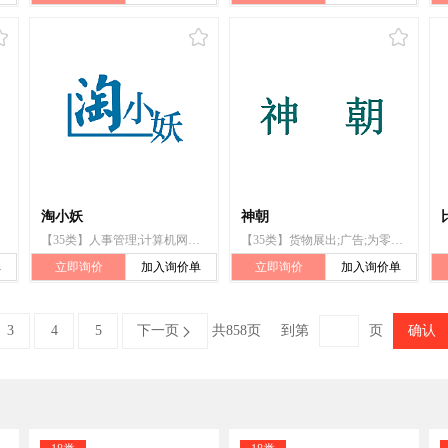
淘小妖
神朝
【35类】人事管理;计算机网络上的在线广告;替他人推销;广告;特许经营的商业管理;替他人采购（替其他企业购买商品或服务）;药用制剂零售或批发服务;为零售目的在通讯媒体上展示商品;市场营销;饭店商业管理;为商品和服务的买卖双方提供在线市场;进出口代理
【35类】货物展出;广告;为零售目的在通信媒体上展示商品;组织商业或广告展览和交易会;进出口代理;为他人推销;市场营销;开发票;寻找赞助;自动售货机出租
单
立即询价
加入询价单
立即询价
加入询价单
3
4
5
下一页
共858页
到第
页
确认
