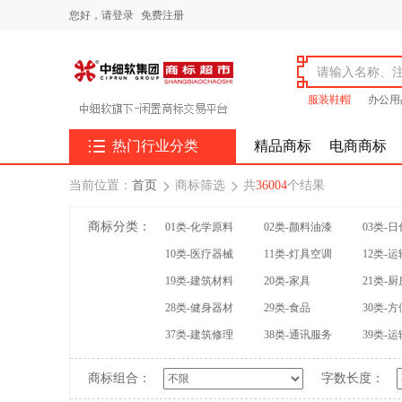
您好，
请登录
免费注册
服装鞋帽
办公用

热门行业分类
精品商标
电商商标
当前位置：
首页
商标筛选
共
36004
个结果


商标分类：
01类-化学原料
02类-颜料油漆
03类-
10类-医疗器械
11类-灯具空调
12类-
19类-建筑材料
20类-家具
21类-
28类-健身器材
29类-食品
30类-
37类-建筑修理
38类-通讯服务
39类-
商标组合：
字数长度：