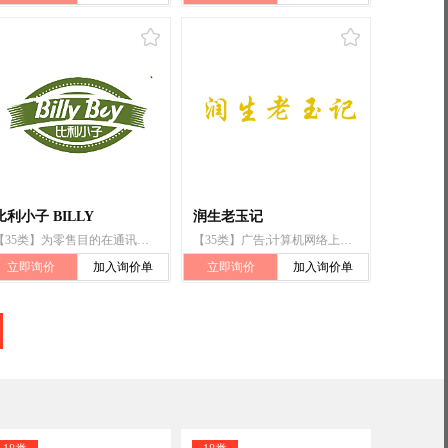
比利小子 BILLY
润生老玉记
【35类】为零售目的在通讯媒体上展示商品;特许经营的商业管理;进出口代理;替他人推销;市场营销;为商品和服务的买卖双方提供在线市场;计算机数据库信息系统化;商业企业迁移;计算机网络上的在线广告;货物展出
【35类】广告;计算机网络上的在线广告;为零售目的在通讯媒体上展示商品;特许经营的商业管理;市场营销;将信息编入计算机数据库;会计;自动售货机出租;报刊剪贴;替他人推销
立即询价
加入询价单
立即询价
加入询价单