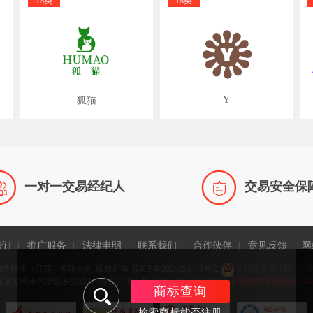
18类
18类
Y
狐猫


一对一交易经纪人
交易安全保
我们
推广服务
法律申明
联系我们
合作伙伴
意见反馈
网
|
|
|
|
|
网络科技（江苏）有限公司 版权所有
苏ICP备2023054451号-2
京公网安备 11011102
省苏州市高新区长江路815号长江湾广场 传真：010-58143981
全国免费服务热线：400-9
商标查询
检索商标能否注册