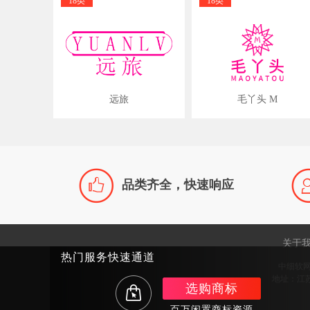
18类
18类
远旅
毛丫头 M

品类齐全，快速响应
关于
热门服务快速通道
中细软
地址：江苏
选购商标
百万闲置商标资源