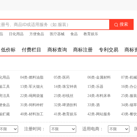
搜索

品
日化用品
方便食品
医疗器械
食品
教育娱乐
低价标
付费栏目
商标查询
商标注册
专利交易
商标
日化用品
04类-燃料油脂
05类-医药
06类-金属材料
07类-机
运输工具
13类-军火烟火
14类-珠宝钟表
15类-乐器
16类-办
厨房洁具
22类-绳网袋篷
23类-纱线丝
24类-布料床单
25类-服
方便食品
31类-饲料种籽
32类-啤酒饮料
33类-酒
34类-烟
运输贮藏
40类-材料加工
41类-教育娱乐
42类-网站服务
43类-餐
注册时间：
适用电商：