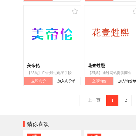
美帝伦
花壹甡熙
【35类】广告;通过电子手段展示商品和服务以便于电视购物和居家购物;特许经营的商业管理;进出口代理;替他人推销;市场营销;为商品和服务的买卖双方提供在线市场;在计算机数据库中更新和维护数据;寻找赞助;计算机网络上的在线广告
【35类】通过网站提供商业信息;市场营销;特许经营的商业管理;寻找赞助;广告;商业管理咨询;进出口代理;为他人推销;为商品和服务的买卖双方提供在线市场;餐馆外卖和送餐的在线预订服务
立即询价
加入询价单
立即询价
加入询价
上一页
1
2

猜你喜欢