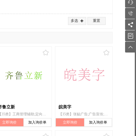


多选
重置




齐鲁立新
皖美字
【35类】工商管理辅助;定向市场营销;为商品和服务的买卖双方提供在线市场;替他人推销;进出口代理;饭店商业管理;提供商业信息;特许经营的商业管理;为零售目的在通信媒体上展示商品;广告
【35类】张贴广告;广告宣传;广告;工商管理辅助;市场营销研究;特许经营的商业管理;进出口代理;为他人推销;为他人采购（为其他企业购买商品或服务）;市场营销
立即询价
加入询价单
立即询价
加入询价单