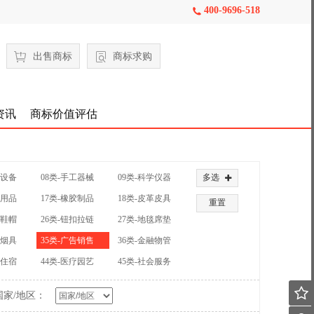
400-9696-518

出售商标
商标求购
资讯
商标价值评估
械设备
08类-手工器械
09类-科学仪器
多选

公用品
17类-橡胶制品
18类-皮革皮具
重置
装鞋帽
26类-钮扣拉链
27类-地毯席垫
草烟具
35类-广告销售
36类-金融物管
饮住宿
44类-医疗园艺
45类-社会服务

国家/地区：