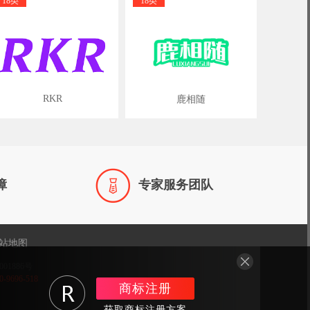
18类
18类
RKR
鹿相随

障
专家服务团队
站地图
001886号
696-518
商标注册
获取商标注册方案