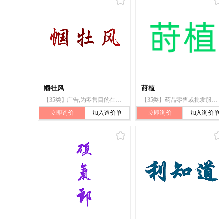
帼牡风
莳植
【35类】广告;为零售目的在通讯媒体上展示商品;广告版面设计;广告片制作;广告设计;广告策划;替他人推销;演员的商业管理;表演艺术家经纪;寻找赞助
【35类】药品零售或批发服务;为商品和服务的买卖双方提供在线市场;市场营销;替他人推销;商业中介服务;外包服务（商业辅助）;特许经营的商业管理;组织商业或广告展览;为零售目的在通信媒体上展示商品;广告
立即询价
加入询价单
立即询价
加入询价