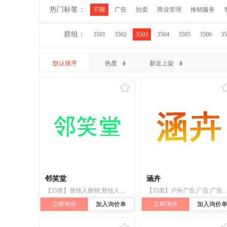
热门标签：
不限
广告
拍卖
商业管理
推销服务
群组：
3501
3502
3503
3504
3505
3506
35
默认排序
热度
新近上架
邻笑堂
涵卉
【35类】替他人推销;替他人推销商品和服务;通过分发印刷品和促销竞赛替他人推销商品和服务;通过发行和管理贵宾卡替他人推销;为他人安排和组织市场促销;为他人进行网上竞价拍卖;实施拍卖;通过互联网提供拍卖;为他人的商品和服务进行市场营销;提供在线拍卖服务
【35类】户外广告;广告;广告宣传;进出口代理;在网站上为商品和服务提供广告空间;为商品和服务的买卖双方提供在线市场;计算机网络上的在线广告;为
立即询价
加入询价单
立即询价
加入询价