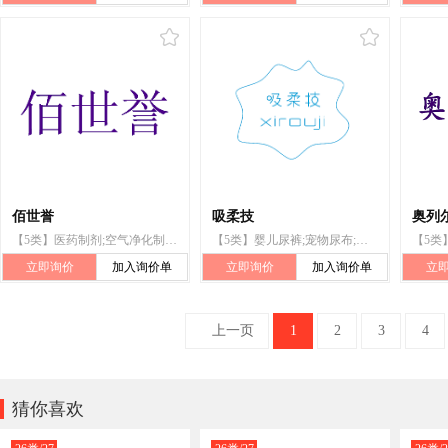
佰世誉
吸柔技
奥列
【5类】医药制剂;空气净化制剂;动物用洗涤剂(杀虫剂);消灭有害动物制剂;医用敷料;牙用研磨剂;宠物尿布;医用洗浴制剂;婴儿配方奶粉
【5类】婴儿尿裤;宠物尿布;卫生巾;蚊香;兽医用药;牙填料;净化剂;补药;婴儿食品;人用药
立即询价
加入询价单
立即询价
加入询价单
立
上一页
1
2
3
4

猜你喜欢