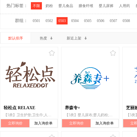
热门标签：
不限
奶粉
婴儿食品
膳食纤维
婴儿尿裤
人用药
群组：
0501
0502
0503
0504
0505
0506
0507
0508
默认排序
热度
新近上架
轻松点 RELAXE
养森专+
芝丽
【5类】卫生护垫;卫生巾;人用药;医用营养品;药物饮料;净化剂;婴儿食品;减肥茶;中药成药;婴儿尿裤
【5类】婴儿尿布;婴儿奶粉;消毒纸巾;医用酒精;维生素制剂;净化剂;卫生消毒剂;医用药物;医用营养品;医用眼罩
立即询价
加入询价单
立即询价
加入询价单
立