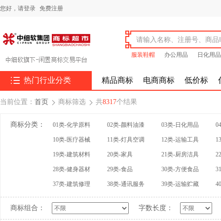
您好，
请登录
免费注册
服装鞋帽
办公用品
日化用品

热门行业分类
精品商标
电商商标
低价标
当前位置：
首页
商标筛选
共
8317
个结果


商标分类：
01类-化学原料
02类-颜料油漆
03类-日化用品
0
10类-医疗器械
11类-灯具空调
12类-运输工具
1
19类-建筑材料
20类-家具
21类-厨房洁具
2
28类-健身器材
29类-食品
30类-方便食品
3
37类-建筑修理
38类-通讯服务
39类-运输贮藏
4
商标组合：
字数长度：