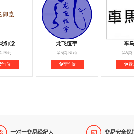
龙御堂
龙飞恒宇
车
类-医药
第5类-医药
第5类
费询价
免费询价
免费


一对一交易经纪人
交易安全保