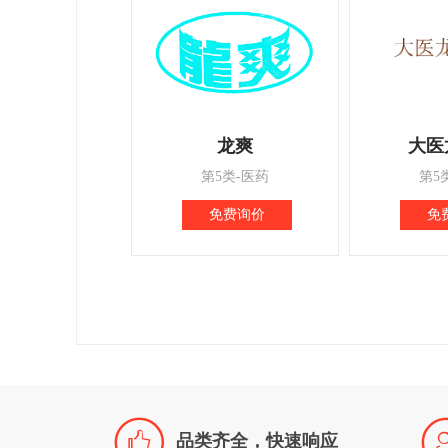
龙爽
大医
第5类-医药
第5
免费询价
免

品类齐全，快速响应