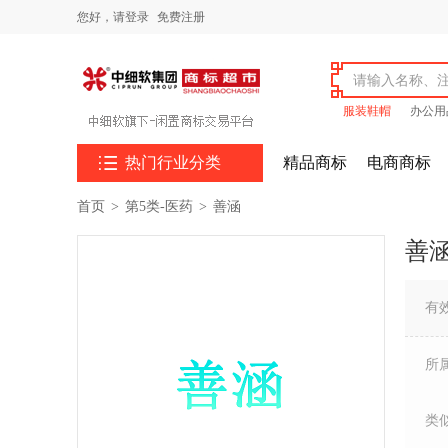
您好，
请登录
免费注册
服装鞋帽
办公用

热门行业分类
精品商标
电商商标
首页
>
第5类-医药
>
善涵
善
有
所
类