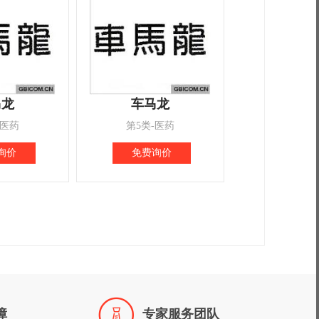
马龙
车马龙
-医药
第5类-医药
询价
免费询价

障
专家服务团队