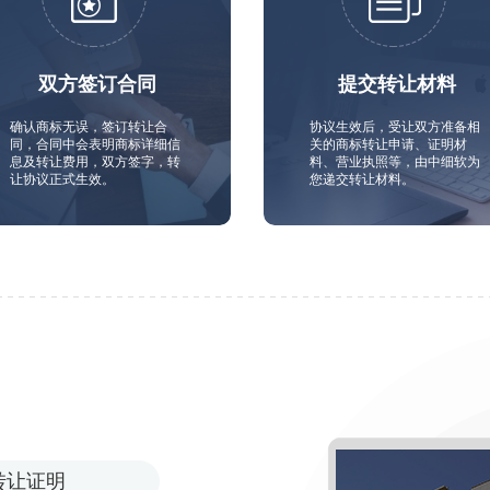
双方签订合同
提交转让材料
确认商标无误，签订转让合
协议生效后，受让双方准备相
同，合同中会表明商标详细信
关的商标转让申请、证明材
息及转让费用，双方签字，转
料、营业执照等，由中细软为
让协议正式生效。
您递交转让材料。
转让证明