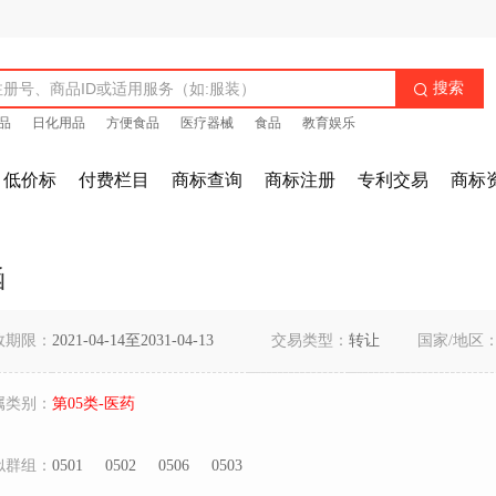
搜索

品
日化用品
方便食品
医疗器械
食品
教育娱乐
低价标
付费栏目
商标查询
商标注册
专利交易
商标
涵
效期限：
2021-04-14至2031-04-13
交易类型：
转让
国家/地区
属类别：
第05类-医药
似群组：
0501
0502
0506
0503