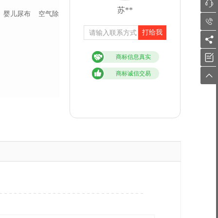

苏**
婴儿尿布
空气除

打给我


商标信息真实
商标诚信交易
