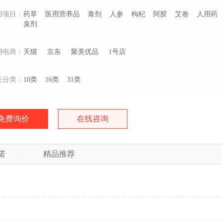
用项目：
药草
医用营养品
膏剂
人参
枸杞
阿胶
艾卷
人用药
臭剂
用电商：
天猫
京东
聚美优品
1号店
关分类：
10类
16类
31类
免费询价
在线咨询
诺
精品推荐