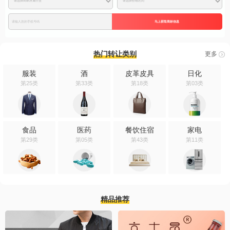
马上获取商标信息
热门转让类别
更多
服装
酒
皮革皮具
日化
第25类
第33类
第18类
第03类
食品
医药
餐饮住宿
家电
第29类
第05类
第43类
第11类
精品推荐