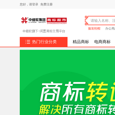
您好，
请登录
免费注册
服装鞋帽
办公用

热门行业分类
精品商标
电商商标