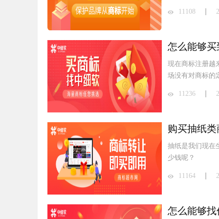
11108
怎么能够买
现在商标注册越
场没有对商标的
11236
购买抽纸类
抽纸是我们现在
少钱呢？
11164
怎么能够找