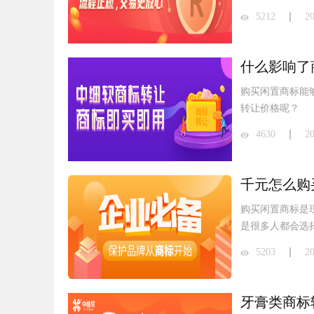
5212
2
什么影响了
购买闲置商标能
转让价格呢？
4630
2
千元怎么购
购买闲置商标是
是很多人都会选
5203
2
牙膏类商标