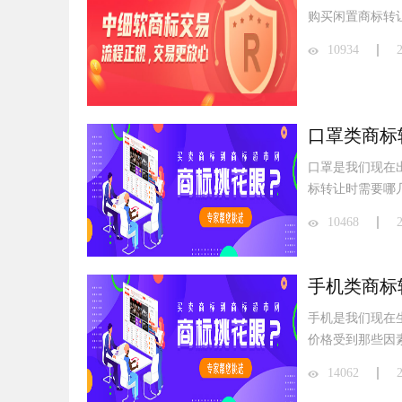
购买闲置商标转
10934
口罩类商标
口罩是我们现在
标转让时需要哪
10468
手机类商标
手机是我们现在
价格受到那些因
14062