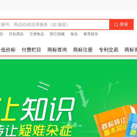
搜索

品
日化用品
方便食品
医疗器械
食品
教育娱乐
低价标
付费栏目
商标查询
商标注册
专利交易
商标