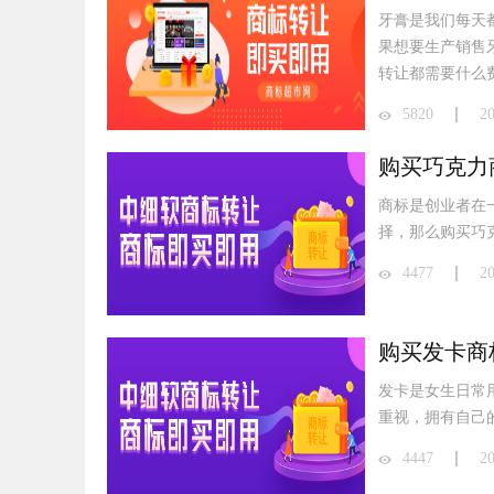
牙膏是我们每天
果想要生产销售
转让都需要什么
5820
2
购买巧克力
商标是创业者在
择，那么购买巧
4477
2
购买发卡商
发卡是女生日常
重视，拥有自己
4447
2