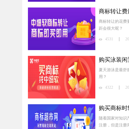
商标转让费
商标转让的花费
距会很大呢？
4531
2
购买泳装闲
夏天游泳是最舒
用？
4322
2
购买商标时
随着国家对知识
注册，但是注册