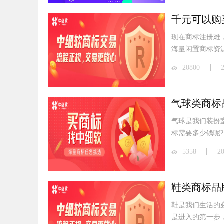
千元可以购
现在商标注册难
海量闲置商标资
20800
气球类商标
气球是我们装扮
标需要多少钱呢?
5358
2
鞋类商标品
鞋是我们生活的
是进入的第一步