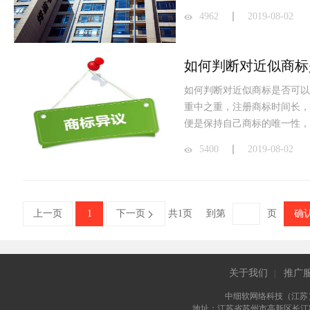
4962
2019-08-02
如何判断对近似商标
如何判断对近似商标是否可以
重中之重，注册商标时间长，
便是保持自己商标的唯一性，
5400
2019-08-02
上一页
1
下一页
共1页
到第
页
确

关于我们
推广
|
中细软网络科技（江苏
地址：江苏省苏州市高新区长江路81