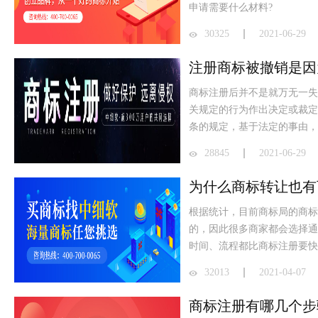
申请需要什么材料?
30325
2021-06-29
注册商标被撤销是因
​商标注册后并不是就万无一
关规定的行为作出决定或裁定
条的规定，基于法定的事由，
28845
2021-06-29
为什么商标转让也有
根据统计，目前商标局的商标
的，因此很多商家都会选择通
时间、流程都比商标注册要快
32013
2021-04-07
商标注册有哪几个步