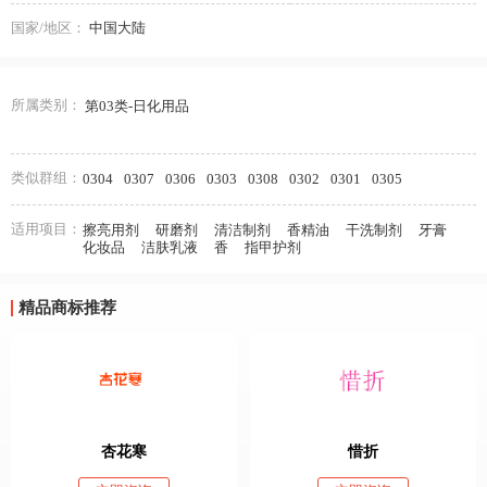
国家/地区：
中国大陆
所属类别：
第03类-日化用品
类似群组：
0304
0307
0306
0303
0308
0302
0301
0305
适用项目：
擦亮用剂
研磨剂
清洁制剂
香精油
干洗制剂
牙膏
化妆品
洁肤乳液
香
指甲护剂
精品商标推荐
杏花寒
惜折