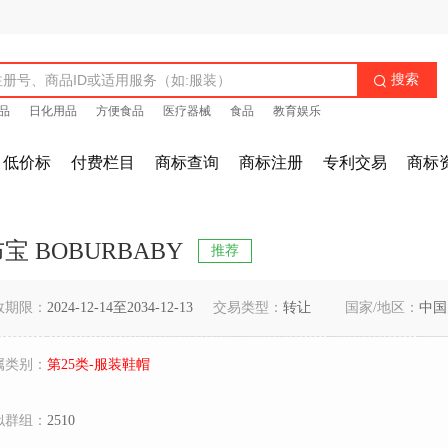
搜索

品
日化用品
方便食品
医疗器械
食品
教育娱乐
低价标
付费栏目
商标查询
商标注册
专利交易
商标
宝 BOBURBABY
推荐
效期限：
2024-12-14至2034-12-13
交易类型：
转让
国家/地区：
中国
属类别：
第25类-服装鞋帽
似群组：
2510