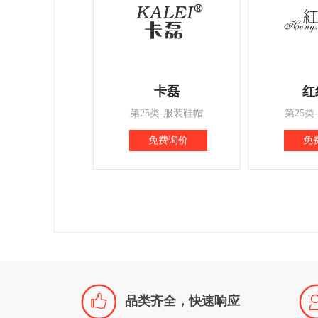
卡磊
红
第25类-服装鞋帽
第25类
免费询价
免

品类齐全，快速响应