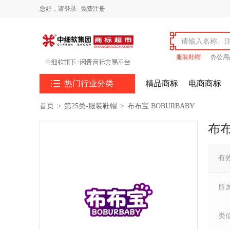
您好，
请登录
免费注册
服装鞋帽
办公用

热门行业分类
精品商标
电商商标
首页
>
第25类-服装鞋帽
>
布布宝 BOBURBABY
布布
有
所
类