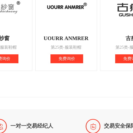
纱窗
UOURR ANMRER
古
-服装鞋帽
第25类-服装鞋帽
第25类-
费询价
免费询价
免费


一对一交易经纪人
交易安全保