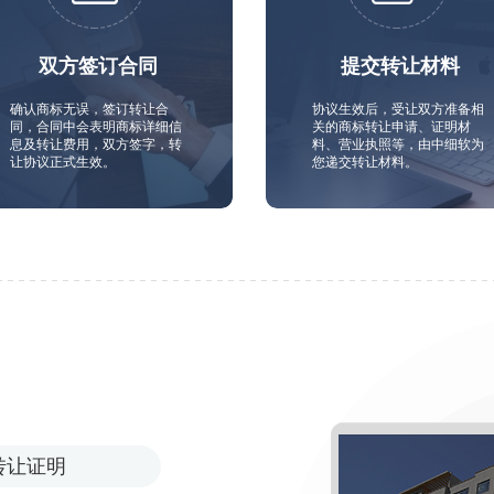
双方签订合同
提交转让材料
确认商标无误，签订转让合
协议生效后，受让双方准备相
同，合同中会表明商标详细信
关的商标转让申请、证明材
息及转让费用，双方签字，转
料、营业执照等，由中细软为
让协议正式生效。
您递交转让材料。
转让证明