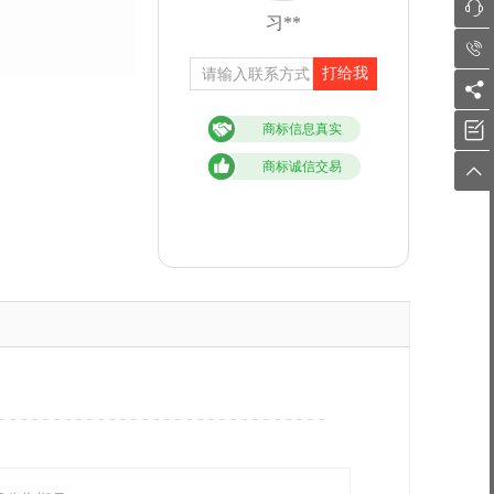

习**

打给我


商标信息真实
商标诚信交易
