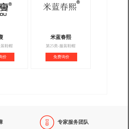
瘦
米蓝春熙
服装鞋帽
第25类-服装鞋帽
询价
免费询价

障
专家服务团队