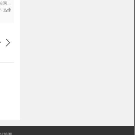
摘编网上
作品使

？
站地图