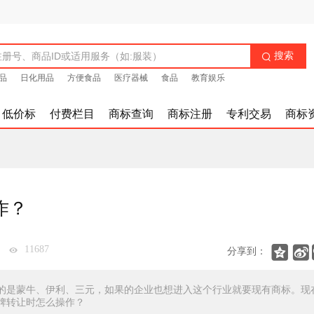
搜索

品
日化用品
方便食品
医疗器械
食品
教育娱乐
低价标
付费栏目
商标查询
商标注册
专利交易
商标
作？


11687
分享到：
的是蒙牛、伊利、三元，如果的企业也想进入这个行业就要现有商标。现
牌转让时怎么操作？