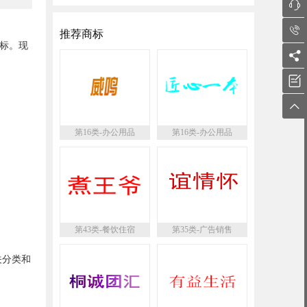


推荐商标
标。现



第16类-办公用品
第16类-办公用品
第43类-餐饮住宿
第35类-广告销售
关分类和