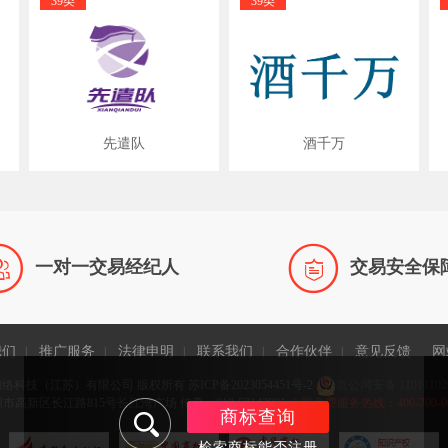
39类
39类
先遣队
酒千万


一对一交易经纪人
交易安全保
我们
推广服务
法律申明
联系我们
合作伙伴
意见反馈
网
|
|
|
|
|
网络科技（江苏）有限公司 版权所有
苏ICP备2023054451号-2
京公网安备 11011102
高新区长江路815号长江湾广场 传真：010-58143981
全国免费服务热线：400-700-0065 
商标查询
检索商标能否注册