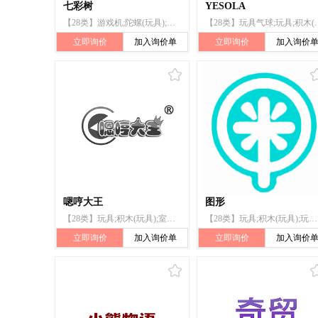
七彩树
YESOLA
【28类】游戏机;陀螺(玩具);国际象棋;羽毛球;锻炼身体器械;滑雪板;拳击手套;钓鱼用具;遥控玩具汽车
【28类】玩具气球;玩具;积木(玩具);玩具娃
立即询价
加入询价单
立即询价
加入询价
嗯哼大王
图形
【28类】玩具;积木(玩具);室内游戏玩具;陀螺(玩具);玩具熊;玩具车;拼图玩具;玩具模型;智能玩具;玩具手表
【28类】玩具;积木(玩具);玩具手枪;成比例的模型车;陀螺(玩具);玩具车;由无线电控制的玩具车;玩具模型;智能玩具;模型飞机材料
立即询价
加入询价单
立即询价
加入询价