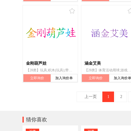
金刚葫芦娃
涵金艾美
【28类】玩具;积木(玩具);带恶作剧的小玩具(新颖的);玩具娃娃;陀螺(玩具);玩具熊;长毛绒玩具;玩具车;拼图玩具;智能玩具
【28类】体育活动用球;游戏器具;运动腰带;护膝（体育用品）;陀螺（玩具）;体育活动器械;合成材料制圣诞树;钓鱼用具;游戏机;锻炼身体肌肉器械
立即询价
加入询价单
立即询价
加入询价
上一页
1
2

猜你喜欢