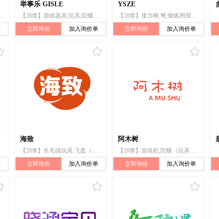
举事乐 GISLE
YSZE
娃;陀螺(玩具);玩具熊;长毛绒玩具;拼图玩具;玩具汽车;智能玩具
【28类】游戏器具;玩具;陀螺（玩具）;射箭用器具;象棋;体育活动用球;锻炼身体器械;钓鱼线;钓鱼用具;羽毛球
【28类】接力棒;弩;锻炼用滑轮;足球;全自动麻将桌（机）;陀螺;玩具喷水枪;扑克筹码;钓鱼铅坠;轮滑鞋
单
立即询价
加入询价单
立即询价
加入询价单
海致
阿木树
【28类】长毛绒玩具;飞盘（玩具）;积木（玩具）;玩具熊;陀螺（玩具）;玩具娃娃;填充玩具;婴儿玩具;儿童游戏屋;拼图玩具
【28类】游戏机;陀螺（玩具）;国际象棋;羽毛球;锻炼身体器械;滑雪板;拳击手套;圣诞树架;钓鱼用具;遥控玩具汽车
单
立即询价
加入询价单
立即询价
加入询价单