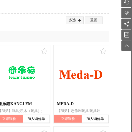


多选
重置




康乐猫KANGLEM
MEDA-D
【28类】玩具;积木（玩具）;玩具手枪;玩具娃娃;陀螺（玩具）;玩具熊;长毛绒玩具;拼图玩具;玩具汽车;智能玩具
【28类】恶作剧玩具;玩具娃娃;陀螺（玩具）;玩具熊;玩具车;拼图玩具;玩具汽车;智能玩具;玩具手表;玩具
立即询价
加入询价单
立即询价
加入询价单