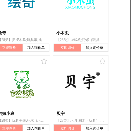
绘奇
小木虫
【28类】摇摆木马;玩具车;成比例的模型车;国际象棋;儿童自行车（非运输工具）;玩具;玩具机器人;陀螺（玩具）;儿童用多功能活动玩具;人造圣诞树
【28类】游戏机;陀螺（玩具）;国际象棋;羽毛球;锻炼身体器械;滑雪板;拳击手套;圣诞树架;钓鱼用具;遥控玩具汽车
立即询价
加入询价单
立即询价
加入询价单
吉姆小狼
贝宇
【28类】玩具手表;积木（玩具）;室内游戏玩具;陀螺（玩具）;玩具模型;玩具汽车;智能玩具;拼图玩具;玩具娃娃;玩具手枪
【28类】玩具;积木（玩具）;玩具手枪;室内游戏玩具;玩具车;填充玩具;玩具模型;玩具汽车;模型飞机材料;陀螺（玩具）
立即询价
加入询价单
立即询价
加入询价单