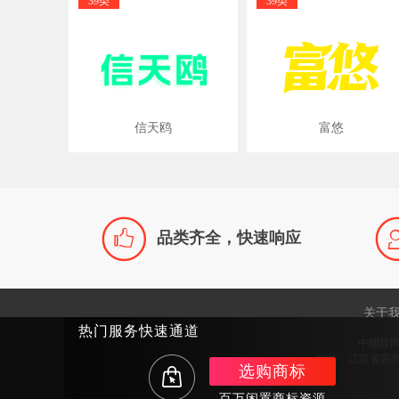
39类
39类
信天鸥
富悠

品类齐全，快速响应
关于
热门服务快速通道
中细软
地址：江苏省苏州市
选购商标
百万闲置商标资源