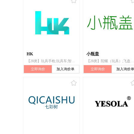
HK
小瓶盖
【28类】玩具手枪;玩具车;智能玩具;玩具;室内游戏玩具;陀螺;玩具模型;玩具机器人;比例模型套件（玩具）
【28类】陀螺（玩具）;飞盘（玩具）;玩具熊;肥皂泡（玩具）;多米诺骨牌;闹剧玩具;玩具面具;积木（玩具）;盖房玩具;玩具
立即询价
加入询价单
立即询价
加入询价