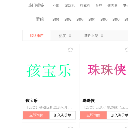
热门标签：
不限
游戏机
扑克牌
台球
健美器
电
群组：
2801
2802
2803
2804
2805
2806
28
默认排序
热度
新近上架
孩宝乐
珠珠侠
【28类】拼图玩具;盖房玩具;智能玩具;玩具车;玩具;积木（玩具）;室内游戏玩具;陀螺（玩具）;滑板车（玩具）;玩具熊
【28类】玩具小屋;陀螺（玩具）;拼图玩具;玩具熊;玩具;篮球;滑水板;骰子;游戏套环;游戏器具
立即询价
加入询价单
立即询价
加入询价