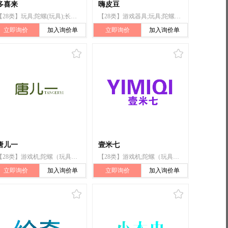
多喜来
嗨皮豆
【28类】玩具;陀螺(玩具);长毛绒玩具;填充玩具;智能玩具;玩具家具;玩具娃娃床;玩具模型;魔术器械;纸牌
【28类】游戏器具;玩具;陀螺（玩具）;玩具无人机;智能玩具;扑克牌;棋;全自动麻将桌（机）;握力器;运动用护掌
立即询价
加入询价单
立即询价
加入询价单
唐儿一
壹米七
【28类】游戏机;陀螺（玩具）;国际象棋;羽毛球;锻炼身体器械;滑雪板;拳击手套;圣诞树架;钓鱼用具;遥控玩具汽车
【28类】游戏机;陀螺（玩具）;国际象棋;羽毛球;锻炼身体器械;滑雪板;拳击手套;圣诞树架;钓鱼用具;遥控玩具汽车
立即询价
加入询价单
立即询价
加入询价单