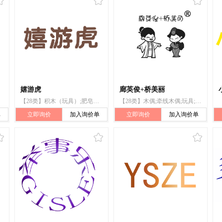
嬉游虎
廊英俊+桥美丽
【28类】积木（玩具）;肥皂泡（玩具）;智能玩具;拼图玩具;陀螺（玩具）;玩具汽车;玩具模型;长毛绒玩具;玩具;棋
【28类】木偶;牵线木偶;玩具;玩具娃娃;击剑用面罩;演戏面具;狂欢节面具;玩具娃娃衣;陀螺(玩具);玩具熊
单
立即询价
加入询价单
立即询价
加入询价单