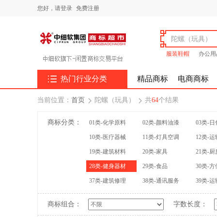
您好，
请登录
免费注册
服装鞋帽
办公用

热门行业分类
精品商标
电商商标
当前位置：
首页
陀螺（玩具）
共
64
个结果


商标分类：
01类-化学原料
02类-颜料油漆
03类-
10类-医疗器械
11类-灯具空调
12类-
19类-建筑材料
20类-家具
21类-
28类-健身器材
29类-食品
30类-
37类-建筑修理
38类-通讯服务
39类-
商标组合：
字数长度：