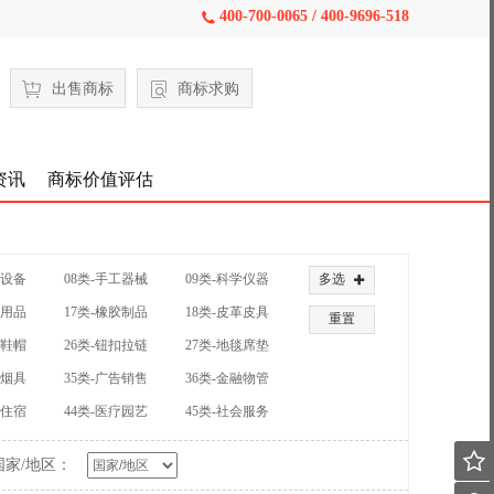
400-700-0065 / 400-9696-518

出售商标
商标求购
资讯
商标价值评估
械设备
08类-手工器械
09类-科学仪器
多选

公用品
17类-橡胶制品
18类-皮革皮具
重置
装鞋帽
26类-钮扣拉链
27类-地毯席垫
草烟具
35类-广告销售
36类-金融物管
饮住宿
44类-医疗园艺
45类-社会服务

国家/地区：