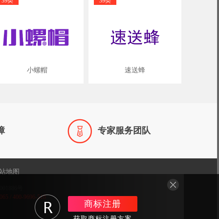
39类
39类
小螺帽
速送蜂

障
专家服务团队
站地图
001886号
/ 400-9696-518
商标注册
获取商标注册方案