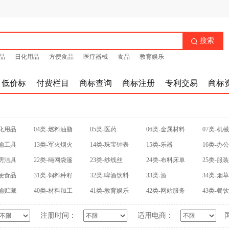
搜索

品
日化用品
方便食品
医疗器械
食品
教育娱乐
低价标
付费栏目
商标查询
商标注册
专利交易
商标
日化用品
04类-燃料油脂
05类-医药
06类-金属材料
07类-机
运输工具
13类-军火烟火
14类-珠宝钟表
15类-乐器
16类-办
厨房洁具
22类-绳网袋篷
23类-纱线丝
24类-布料床单
25类-服
方便食品
31类-饲料种籽
32类-啤酒饮料
33类-酒
34类-烟
运输贮藏
40类-材料加工
41类-教育娱乐
42类-网站服务
43类-餐
注册时间：
适用电商：