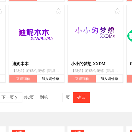
迪妮木木
小小的梦想 XXDM
【28类】游戏机;陀螺（玩具）;国际象棋;羽毛球;锻炼身体器械;滑雪板;拳击手套;圣诞树架;钓鱼用具;遥控玩具汽车
【28类】游戏机;陀螺（玩具）;国际象棋;羽毛球;锻炼身体器械;滑雪板;圣诞树架;钓鱼用具;遥控玩具汽车;拳击手套
单
立即询价
加入询价单
立即询价
加入询价单
下一页
共2页
到第
页
确认
