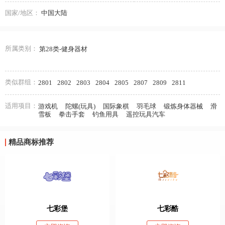
国家/地区：
中国大陆
所属类别：
第28类-健身器材
类似群组：
2801
2802
2803
2804
2805
2807
2809
2811
适用项目：
游戏机
陀螺(玩具)
国际象棋
羽毛球
锻炼身体器械
滑
雪板
拳击手套
钓鱼用具
遥控玩具汽车
精品商标推荐
七彩堡
七彩酷