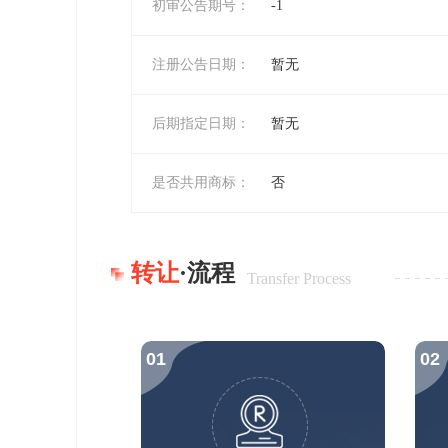
初审公告期号：
-1
注册公告日期：
暂无
后期指定日期：
暂无
是否共用商标：
否
转让
·流程
Transfer Process