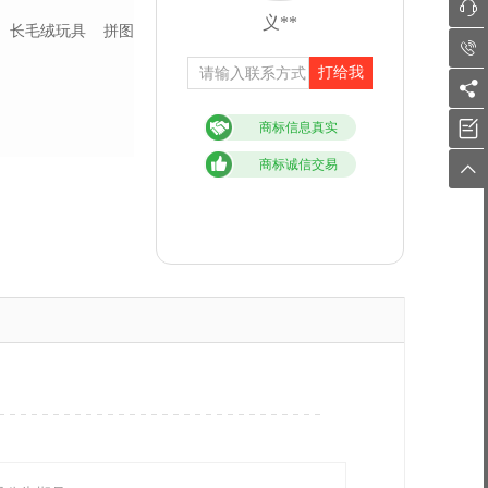

义**
长毛绒玩具
拼图

打给我


商标信息真实
商标诚信交易
