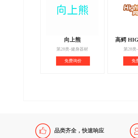
向上熊
高鳄 HI
第28类-健身器材
第28类
免费询价
免

品类齐全，快速响应