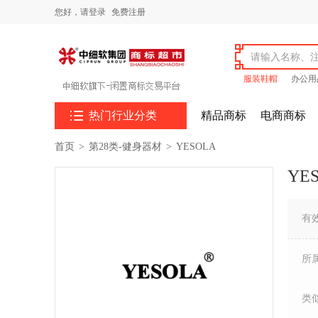
您好，
请登录
免费注册
服装鞋帽
办公用

热门行业分类
精品商标
电商商标
首页
>
第28类-健身器材
>
YESOLA
YE
有
所
类