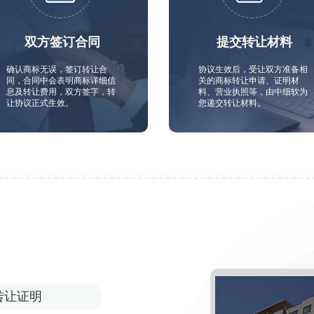
双方签订合同
提交转让材料
确认商标无误，签订转让合
协议生效后，受让双方准备相
同，合同中会表明商标详细信
关的商标转让申请、证明材
息及转让费用，双方签字，转
料、营业执照等，由中细软为
让协议正式生效。
您递交转让材料。
转让证明