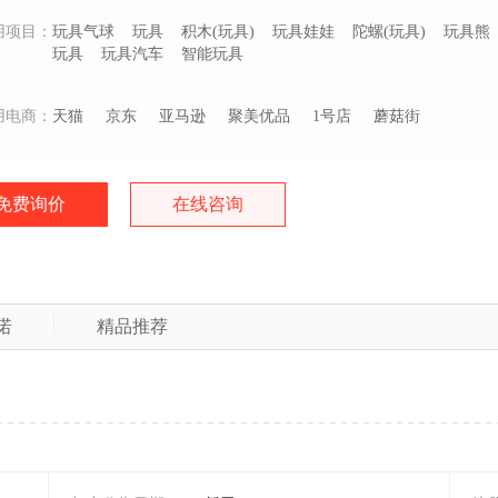
用项目：
玩具气球
玩具
积木(玩具)
玩具娃娃
陀螺(玩具)
玩具熊
玩具
玩具汽车
智能玩具
用电商：
天猫
京东
亚马逊
聚美优品
1号店
蘑菇街
免费询价
在线咨询
诺
精品推荐