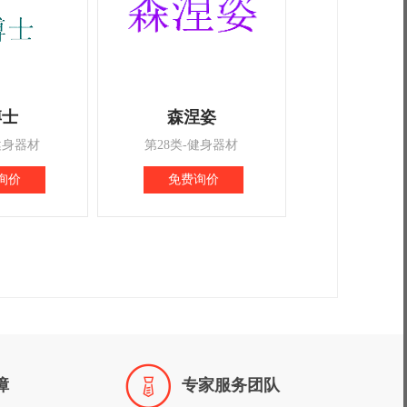
博士
森涅姿
健身器材
第28类-健身器材
询价
免费询价

障
专家服务团队