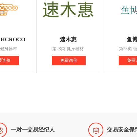
GHCROCO
速木惠
鱼
-健身器材
第28类-健身器材
第28类-
费询价
免费询价
免费


一对一交易经纪人
交易安全保