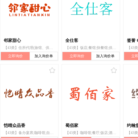
邻家甜心
全仕客
签誉 
【43类】住所代理(旅馆、供膳寄宿处);咖啡馆;自助餐厅;饭店;餐馆;酒吧服务;烹饪设备出租;流动饮食供应;茶馆
【43类】饭店;餐馆;快餐馆;供应乌冬面和荞麦面的餐馆;活动房屋出租;餐馆预订;小酒馆服务;拉面馆
立即询价
加入询价单
立即询价
加入询价单
立
恺晴众品香
蜀佰家
约翰
【43类】备办宴席;咖啡馆;自助餐厅;餐厅;寄宿处;饭店;餐馆;旅馆预订;自助餐馆;快餐馆
【43类】咖啡馆;餐厅;饭店;酒吧服务;旅馆;茶馆;提供野营场地设施;养老院;托儿所服务;动物寄养