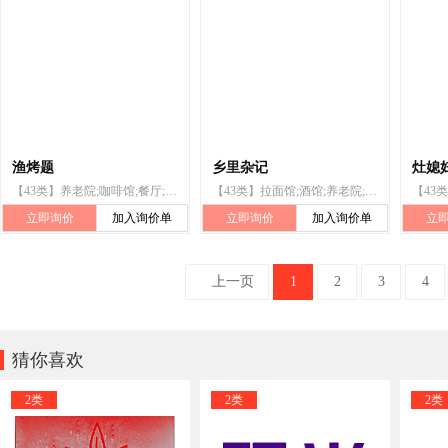
渔烤题
乡里杂记
灶媳
【43类】养老院;咖啡馆;餐厅;饭店;日间托儿所（看孩子）;快餐馆;酒吧服务;帐篷出租;流动饮食供应;茶馆
【43类】拉面馆;酒馆;养老院;旅游房屋出租;餐厅;饭店;快餐馆;茶馆;果汁吧;咖啡馆
立即询价
加入询价单
立即询价
加入询价单
立
上一页
1
2
3
4

猜你喜欢
2类
2类
2类