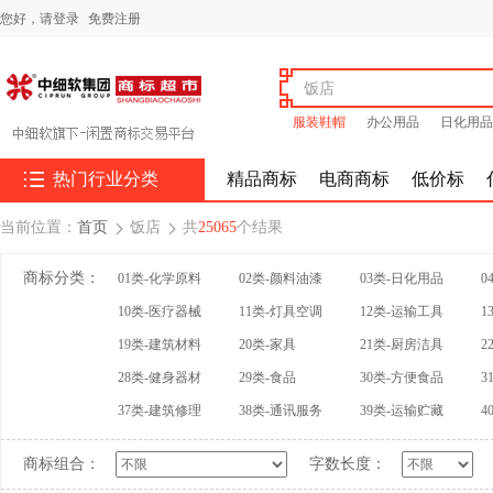
您好，
请登录
免费注册
服装鞋帽
办公用品
日化用品

热门行业分类
精品商标
电商商标
低价标
当前位置：
首页
饭店
共
25065
个结果


商标分类：
01类-化学原料
02类-颜料油漆
03类-日化用品
0
10类-医疗器械
11类-灯具空调
12类-运输工具
1
19类-建筑材料
20类-家具
21类-厨房洁具
2
28类-健身器材
29类-食品
30类-方便食品
3
37类-建筑修理
38类-通讯服务
39类-运输贮藏
4
商标组合：
字数长度：