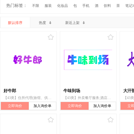
热门标签：
不限
服装
化妆品
包
手机
酒
饮料
茶
笔记
默认排序
热度
新近上架
好牛郎
牛味到场
大汗
【43类】住所代理(旅馆、供膳寄宿处);饭店;烹饪设备出租;流动饮食供应
【43类】外卖餐厅服务;酒店住宿服务;家庭旅馆服务;饭店;供应乌冬面和荞麦面的餐馆;酒馆服务;饭店食宿服务;餐厅;私人厨师服务;学校食堂服务
【43
立即询价
加入询价单
立即询价
加入询价单
立