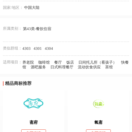
国家/地区：
中国大陆
所属类别：
第43类-餐饮住宿
类似群组：
4303
4301
4304
适用项目：
养老院
咖啡馆
餐厅
饭店
日间托儿所（看孩子）
快餐
馆
酒吧服务
日式料理餐厅
流动饮食供应
茶馆
精品商标推荐
斋府
氧斋