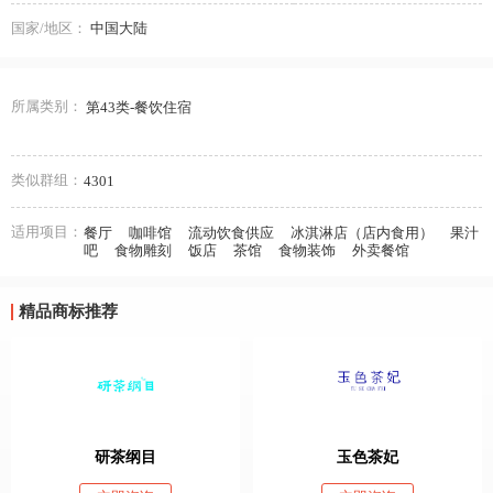
国家/地区：
中国大陆
所属类别：
第43类-餐饮住宿
类似群组：
4301
适用项目：
餐厅
咖啡馆
流动饮食供应
冰淇淋店（店内食用）
果汁
吧
食物雕刻
饭店
茶馆
食物装饰
外卖餐馆
精品商标推荐
研茶纲目
玉色茶妃