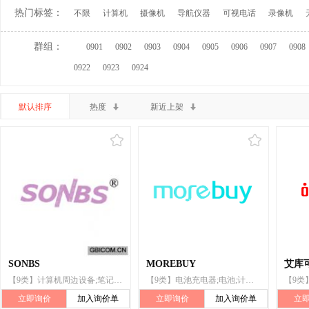
热门标签：
不限
计算机
摄像机
导航仪器
可视电话
录像机
群组：
0901
0902
0903
0904
0905
0906
0907
0908
0922
0923
0924
默认排序
热度
新近上架
SONBS
MOREBUY
艾库可
【9类】计算机周边设备;笔记本电脑;计算机键盘;鼠标(数据处理设备);电子字典
【9类】电池充电器;电池;计算机存储装置;磁性数据介质;鼠标(数据处理设备);头戴式耳机;计算机键盘;计算机外围设备;读出器(数据处理设备);太阳能电池
立即询价
加入询价单
立即询价
加入询价单
立