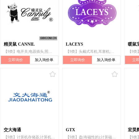
精灵鼠 CANNIL
LACEYS
暖鼠
【9类】电开关;电器插头;照明设备用镇流器;插座、插头和其他连接物(电器连接);电门铃;电池;电熨斗;电源材料(电线、电缆);计算器;鼠标(数据处理设备)
【9类】头戴式耳机;耳塞机;电话用成套免提工具;扬声器音箱;全球定位系统(GPS)设备;计算机键盘;鼠标(数据处理设备);手提电话;电池;电池充电器
立即询价
加入询价单
立即询价
加入询价单
立
交大海通
GTX
宏昊
【9类】计算机存储器;计算机;便携计算机;计算机键盘;计算机外围设备;计算机周边设备;微处理机;监视器(计算机硬件);鼠标(数据处理设备);笔记本电脑
【9类】盘(有磁性的);计算磁盘;软盘;光盘;计算机键盘;鼠标(数据处理设备);电脑软件(录制好的);电子笔(视觉演示装置)