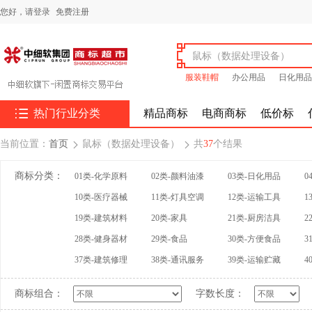
您好，
请登录
免费注册
服装鞋帽
办公用品
日化用品

热门行业分类
精品商标
电商商标
低价标
当前位置：
首页
鼠标（数据处理设备）
共
37
个结果


商标分类：
01类-化学原料
02类-颜料油漆
03类-日化用品
0
10类-医疗器械
11类-灯具空调
12类-运输工具
1
19类-建筑材料
20类-家具
21类-厨房洁具
2
28类-健身器材
29类-食品
30类-方便食品
3
37类-建筑修理
38类-通讯服务
39类-运输贮藏
4
商标组合：
字数长度：