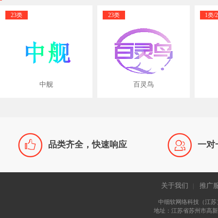
23类
23类
1类/2
类/3类/
类/5类/
类/7类/
类/9
类/10
类/11
类/13
中舰
百灵鸟
类/14
类/15
类/16
类/17
类/18
类/19


类/20
品类齐全，快速响应
一对
类/21
类/22
类/23
类/24
类/25
关于我们
推广
|
类/26
类/27
中细软网络科技（江苏
类/28
地址：江苏省苏州市高新区长
类/31