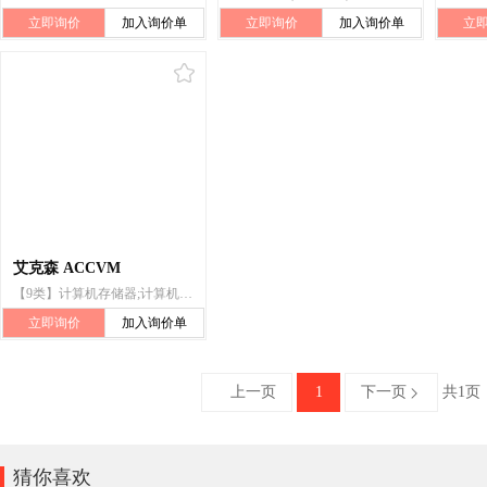
立即询价
加入询价单
立即询价
加入询价单
立
艾克森 ACCVM
【9类】计算机存储器;计算机;计算机键盘;计算机外围设备;计算机周边设备;监视器(计算机硬件);连接器(数据处理设备);鼠标(数据处理设备);信息处理机(中央处理装置);笔记本电脑
立即询价
加入询价单
上一页
1
下一页
共1页


猜你喜欢