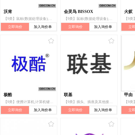
沃肯
会灵鸟 BISSOX
火蚁
【9类】鼠标(数据处理设备);计算机外围设备;运载工具用无线电设备;电子监控装置;头戴式耳机;摄像机;耳塞机;救生器械和设备;眼镜;电池充电器
【9类】鼠标(数据处理设备);计算机键盘;计算机;计算机外围设备;耳塞机;头戴耳机;光盘;电子笔(荧屏显示系统用);网络通讯设备;导航仪器
立即询价
加入询价单
立即询价
加入询价单
立
极酷
联基
甲由
【9类】便携计算机;计算机键盘;计算机外围设备;计算机周边设备;鼠标(数据处理设备);光盘;鼠标垫;与计算机配套使用的腕垫;电熨斗;电池
【9类】插头、插座及其他接触器(电接头);电源材料(电线、电缆);计算机存储器;软盘;光盘;计算机键盘;鼠标(数据处理设备);唱片清尘设备;个人用立体声装置;头戴耳机
立即询价
加入询价单
立即询价
加入询价单
立