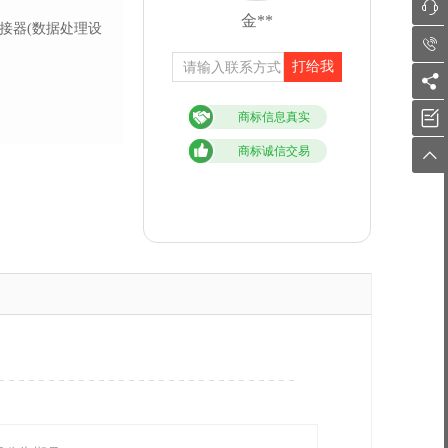

金**
接器(数据处理设

打给我


商标信息真实
商标诚信交易
