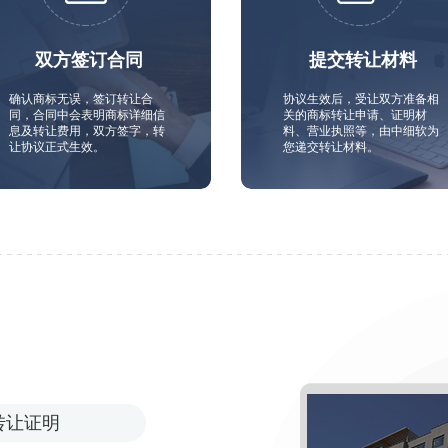
双方签订合同
提交转让材料
确认商标无误，签订转让合
协议生效后，受让双方准备相
同，合同中会表明商标详细信
关的商标转让申请、证明材
息及转让费用，双方签字，转
料、营业执照等，由中细软为
让协议正式生效。
您递交转让材料。
转让证明