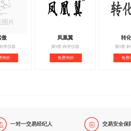
索傲
凤凰翼
转
-科学仪器
第9类-科学仪器
第9类-
费询价
免费询价
免费


一对一交易经纪人
交易安全保