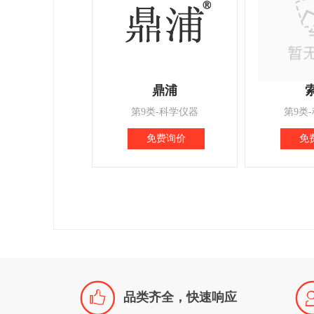
鼎浦
第9类-科学仪器
第9类
免费询价
免

品类齐全，快速响应