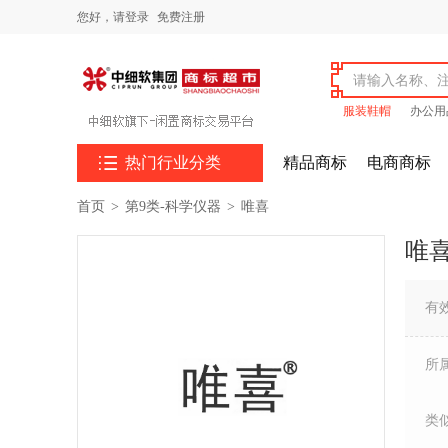
您好，
请登录
免费注册
服装鞋帽
办公用

热门行业分类
精品商标
电商商标
首页
>
第9类-科学仪器
>
唯喜
唯
有
所
类