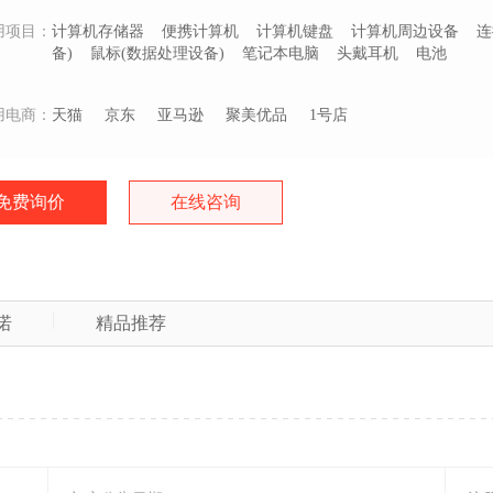
用项目：
计算机存储器
便携计算机
计算机键盘
计算机周边设备
连
备)
鼠标(数据处理设备)
笔记本电脑
头戴耳机
电池
用电商：
天猫
京东
亚马逊
聚美优品
1号店
免费询价
在线咨询
诺
精品推荐