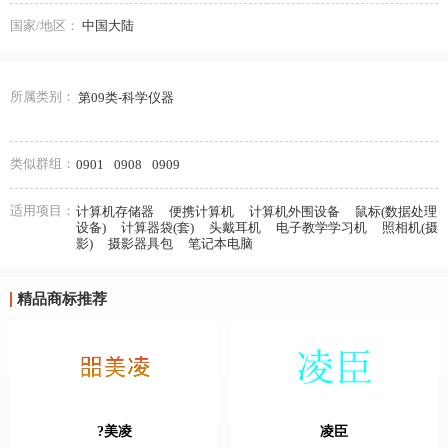
国家/地区：
中国大陆
所属类别：
第09类-科学仪器
类似群组：
0901
0908
0909
适用项目：
计算机存储器
便携计算机
计算机外围设备
鼠标(数据处理
设备)
计算器袋(套)
头戴耳机
电子教学学习机
照相机(摄
影)
摄影器具包
笔记本电脑
精品商标推荐
?美凌
凌臣