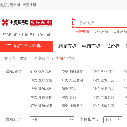
您好，
请登录
免费注册
服装鞋帽
办公用品
日化用品

热门行业分类
精品商标
电商商标
低价标
当前位置：
首页
绝缘铜线
共
76
个结果


商标分类：
01类-化学原料
02类-颜料油漆
03类-日化用品
0
10类-医疗器械
11类-灯具空调
12类-运输工具
1
19类-建筑材料
20类-家具
21类-厨房洁具
2
28类-健身器材
29类-食品
30类-方便食品
3
37类-建筑修理
38类-通讯服务
39类-运输贮藏
4
商标组合：
字数长度：