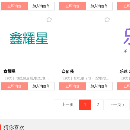
立即询价
加入询价单
立即询价
加入询价单
立
鑫耀星
众佰强
乐速
【9类】电缆包皮层;电缆;电线;磁线;电源材料（电线、电缆）;绝缘铜线;马达启动缆;电线识别包层;电话线;同轴电缆
【9类】配电箱（电）;配电控制台（电）;电线连接物;母线槽;高压防爆配电装置;电缆;电线;电源材料（电线、电缆）;绝缘铜线;同轴电缆
立即询价
加入询价单
立即询价
加入询价单
立
上一页
1
2
下一页


猜你喜欢