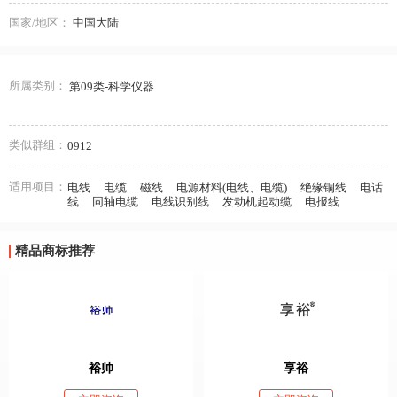
国家/地区：
中国大陆
所属类别：
第09类-科学仪器
类似群组：
0912
适用项目：
电线
电缆
磁线
电源材料(电线、电缆)
绝缘铜线
电话
线
同轴电缆
电线识别线
发动机起动缆
电报线
精品商标推荐
裕帅
享裕