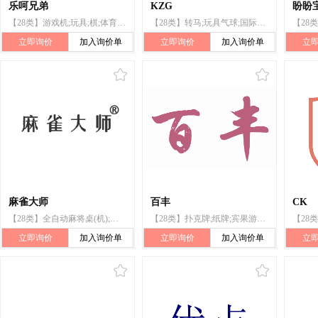
乐呵兄弟
KZG
盼盼
【28类】游戏机;玩具;棋;体育活动用球;锻炼身体器械;射箭用器具;滑雪板;游泳池（娱乐用品）;保护垫（运动服部件）;钓鱼用具
【28类】转马;玩具气球;国际象棋;高尔夫球杆;锻炼身体器械;靶;体育活动器械;钓鱼竿;圣诞树用装饰品（照明用物品和糖果除外）;游泳池（娱乐用品）
立即询价
加入询价单
立即询价
加入询价单
立
麻雀大师
百丰
CK
【28类】全自动麻将桌(机);骰子;棋;麻将牌;纸牌;扑克牌;国际象棋;围棋;象棋;跳棋
【28类】扑克牌;纸牌;宾果游戏牌;麻将牌;棋;跳棋;围棋;象棋;十五子棋游戏;国际象棋
【28
立即询价
加入询价单
立即询价
加入询价单
立