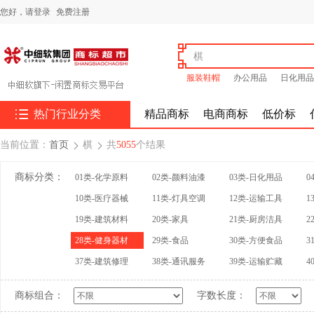
您好，
请登录
免费注册
服装鞋帽
办公用品
日化用品

热门行业分类
精品商标
电商商标
低价标
当前位置：
首页
棋
共
5055
个结果


商标分类：
01类-化学原料
02类-颜料油漆
03类-日化用品
0
10类-医疗器械
11类-灯具空调
12类-运输工具
1
19类-建筑材料
20类-家具
21类-厨房洁具
2
28类-健身器材
29类-食品
30类-方便食品
3
37类-建筑修理
38类-通讯服务
39类-运输贮藏
4
商标组合：
字数长度：