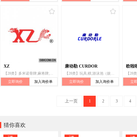
XZ
康动勒 CURDOR
欧啦
【28类】多米诺骨牌;麻将牌;扑克牌;棋;全自动麻将桌(机);国际象棋;棋类游戏;围棋;台球;哑铃
【28类】玩具;棋;游泳池（娱乐用品）
【28
立即询价
加入询价单
立即询价
加入询价单
立
上一页
1
2
3
4

猜你喜欢