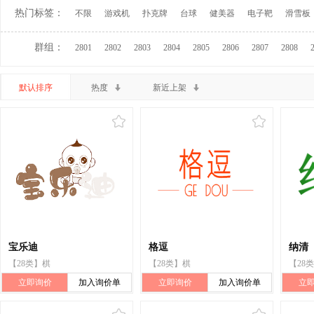
热门标签：
不限
游戏机
扑克牌
台球
健美器
电子靶
滑雪板
群组：
2801
2802
2803
2804
2805
2806
2807
2808
默认排序
热度
新近上架
宝乐迪
格逗
纳清
【28类】棋
【28类】棋
【28
立即询价
加入询价单
立即询价
加入询价单
立