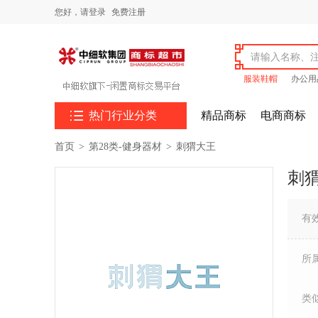
您好，
请登录
免费注册
服装鞋帽
办公用

热门行业分类
精品商标
电商商标
首页
>
第28类-健身器材
>
刺猬大王
刺
有
所
类