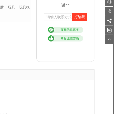

谢**
纸牌
玩具
玩具模

打给我


商标信息真实
商标诚信交易
