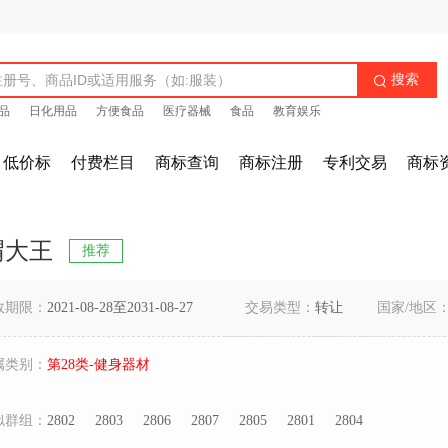
搜索

品
日化用品
方便食品
医疗器械
食品
教育娱乐
低价标
付费栏目
商标查询
商标注册
专利交易
商标
猬大王
推荐
效期限：
2021-08-28至2031-08-27
交易类型：
转让
国家/地区
属类别：
第28类-健身器材
似群组：
2802
2803
2806
2807
2805
2801
2804