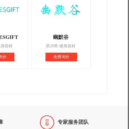
ESGIFT
幽默谷
健身器材
第28类-健身器材
询价
免费询价

障
专家服务团队