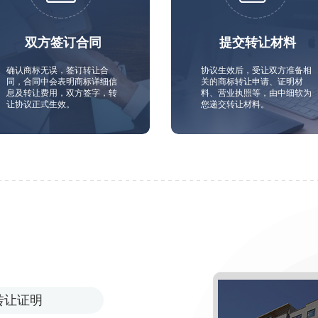
双方签订合同
提交转让材料
确认商标无误，签订转让合
协议生效后，受让双方准备相
同，合同中会表明商标详细信
关的商标转让申请、证明材
息及转让费用，双方签字，转
料、营业执照等，由中细软为
让协议正式生效。
您递交转让材料。
转让证明