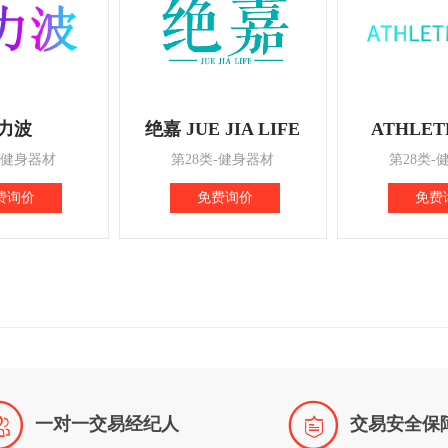
力波
绝嘉 JUE JIA LIFE
ATHLET
-健身器材
第28类-健身器材
第28类-
费询价
免费询价
免费


一对一交易经纪人
交易安全保