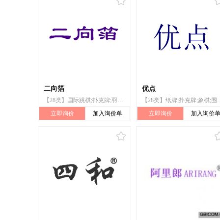
二向箔
优点
【28类】国际跳棋;扑克牌;羽毛球;箭弓;拳击手套;钓鱼用具
【28类】纸牌;扑克牌;象棋;围棋;体
立即询价
加入询价单
立即询价
加入询价