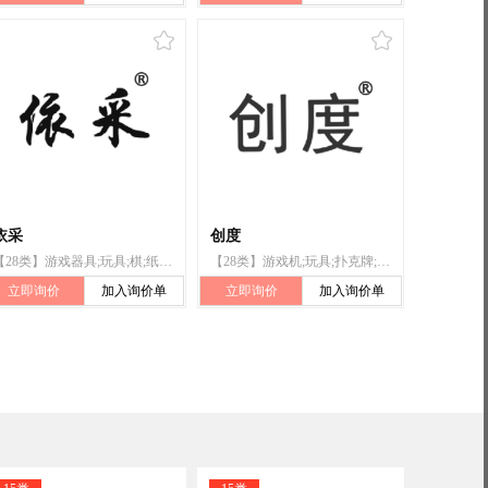
依采
创度
【28类】游戏器具;玩具;棋;纸牌;扑克牌;锻炼身体器械;射箭用器具;体育活动器械;护肘(体育用品);钓鱼用具
【28类】游戏机;玩具;扑克牌;锻炼身体器械;射箭用器具;单杠;护膝（体育用品）;合成材料制圣诞树;钓鱼竿;台球
立即询价
加入询价单
立即询价
加入询价单