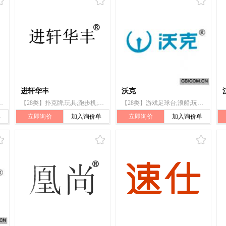
进轩华丰
沃克
育活动器械;台球;娱乐场用视频游戏机;棋
【28类】扑克牌;玩具;跑步机;棋;骰子;跳绳;乒乓球拍;羽毛球;射箭用器具;旱冰鞋
【28类】游戏足球台;浪船;玩具;棋盘(国际象棋);扑克牌;钓具;箭弓
单
立即询价
加入询价单
立即询价
加入询价单