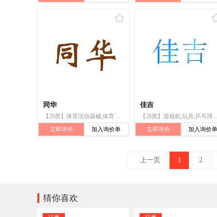
同华
佳吉
【28类】体育活动器械;体育活动用球;游戏器具;棋;纸牌洗牌设备;纸牌;游戏牌;玩具;扑克牌;麻将牌
【28类】游戏机;玩具;乒乓球拍;哑铃;钓鱼竿;滑板;拳击手套;合成材
立即询价
加入询价单
立即询价
加入询价
上一页
1
2

猜你喜欢