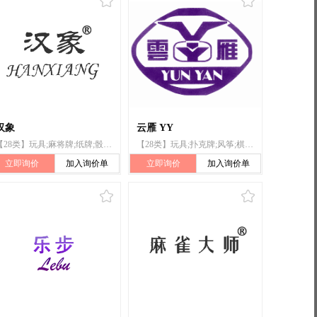
汉象
云雁 YY
【28类】玩具;麻将牌;纸牌;骰子;扑克牌;棋;运动用球;滑板;雪鞋;钓鱼用具
【28类】玩具;扑克牌;风筝;棋;麻将牌;羽毛球拍;锻炼身体器械;箭弓;滑板;钓具
立即询价
加入询价单
立即询价
加入询价单