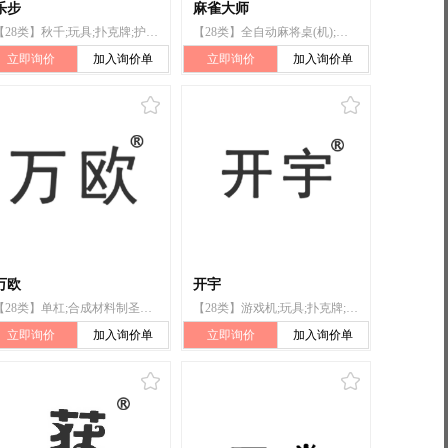
乐步
麻雀大师
【28类】秋千;玩具;扑克牌;护膝(运动用品);轮滑鞋;游泳池(娱乐用品);钓具
【28类】全自动麻将桌(机);骰子;棋;麻将牌;纸牌;扑克牌;国际象棋;围棋;象棋;跳棋
立即询价
加入询价单
立即询价
加入询价单
万欧
开宇
【28类】单杠;合成材料制圣诞树;钓鱼竿;护膝（体育用品）;玩具;扑克牌;台球;游戏机;锻炼身体器械;射箭用器具
【28类】游戏机;玩具;扑克牌;台球;锻炼身体器械;射箭用器具;单杠;护膝（体育用品）;合成材料制圣诞树;钓鱼竿
立即询价
加入询价单
立即询价
加入询价单