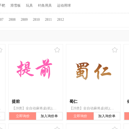
子靶
滑雪板
玩具
钓鱼用具
运动用球
07
2808
2809
2810
2811
2812
提前
蜀仁
球;扑克牌
【28类】全自动麻将桌(机);棋;纸牌;扑克牌;骰子杯
【28类】全自动麻将桌(机);棋;纸牌;扑克牌;骰子杯
单
立即询价
加入询价单
立即询价
加入询价单