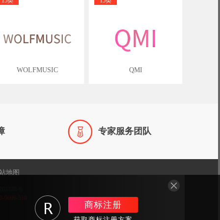
15类
15类
WOLFMUSIC
QMI

障
专家服务团队
站地图
001886号
696-518
商标注册
获取商标注册方案