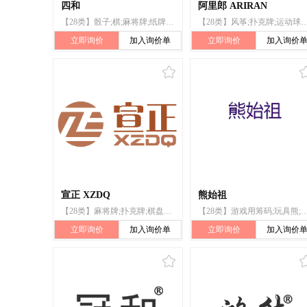
四和
阿里郎 ARIRAN
【28类】骰子;棋;麻将牌;纸牌;扑克牌;国际象棋;围棋;象棋;全自动麻将桌(机);跳棋
【28类】风筝;扑克牌;运动球类;帆板;塑料跑道
立即询价
加入询价单
立即询价
加入询价
宣正 XZDQ
熊始祖
【28类】麻将牌;扑克牌;棋盘游戏器具;全自动麻将桌;体育活动器械;体育活动用球;游戏机;纸牌;骰子;骰子杯
【28类】游戏用筹码;玩具熊;面具（玩具）;麻将牌;扑克牌;纸牌;积木（玩具）;滑雪
立即询价
加入询价单
立即询价
加入询价