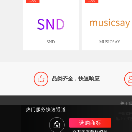
15类
15类
SND
MUSICSAY

品类齐全，快速响应
关于
热门服务快速通道
中细软
地址：江苏
选购商标
百万闲置商标资源