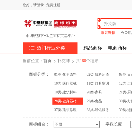
您好，
请登录
免费注册
服装鞋帽
办公用

热门行业分类
精品商标
电商商标
当前位置：
首页
扑克牌
共
188
个结果


商标分类：
01类-化学原料
02类-颜料油漆
03类-
10类-医疗器械
11类-灯具空调
12类-
19类-建筑材料
20类-家具
21类-
28类-健身器材
29类-食品
30类-
37类-建筑修理
38类-通讯服务
39类-
商标组合：
字数长度：