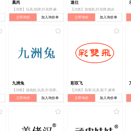
凰尚
速仕
;溜冰鞋;钓鱼用具
【28类】玩具;纸牌;扑克牌;麻将牌;骰子;棋;运动用球;滑板;雪鞋;钓鱼用具
【28类】游戏机;扑克牌;跑步机;跳绳;钓鱼竿;玩具;篮球;靶;旱冰鞋;运动用吸汗带
单
立即询价
加入询价单
立即询价
加入询价单
九洲兔
彩双飞
板;滑雪单板;玩具;游戏器具
【28类】游戏机;玩具;扑克牌;台球;锻炼身体器械;射箭用器具;单杠;护膝（体育用品）;合成材料制圣诞树;钓鱼竿
【28类】风筝;玩具;骰子;麻将牌;扑克牌;象棋;体育活动用球;羽毛球拍;旱冰鞋;钓鱼用具
单
立即询价
加入询价单
立即询价
加入询价单