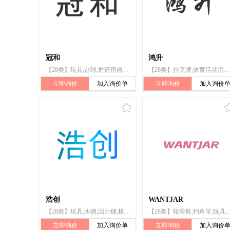
冠和
鸿升
【28类】玩具;台球;射箭用器具;护膝（体育用品）;钓鱼竿;锻炼身体器械;单杠;合成材料制圣诞树;游戏机;扑克牌
【28类】扑克牌;体育活动用球;运动用球;锻炼身体器械;口哨;体育活动器械;塑料跑道;旱冰鞋;护腰;钓鱼竿
立即询价
加入询价单
立即询价
加入询价
浩创
WANTJAR
【28类】玩具;木偶;回力镖;棋;全自动麻将桌;纸牌;国际跳棋;扑克牌;射箭用器具;靶
【28类】轮滑鞋;钓鱼竿;玩具;锻炼身体肌肉器械
立即询价
加入询价单
立即询价
加入询价