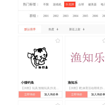
热门标签：
不限
游戏机
扑克牌
台球
健美器
电
群组：
2801
2802
2803
2804
2805
2806
28
默认排序
热度
新近上架
小猫钓鱼
渔知乐
【28类】玩具;智能玩具;扑克牌;棋
【28类】靶;体育活动用
立即询价
加入询价单
立即询价
加入询价