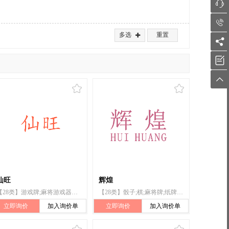


多选
重置




仙旺
辉煌
【28类】游戏牌;麻将游戏器具;全自动麻将桌;棋;智能玩具;游戏机;麻将牌;扑克牌;锻炼身体器械;普通扑克牌
【28类】骰子;棋;麻将牌;纸牌;扑克牌;全自动麻将桌(机)
立即询价
加入询价单
立即询价
加入询价单