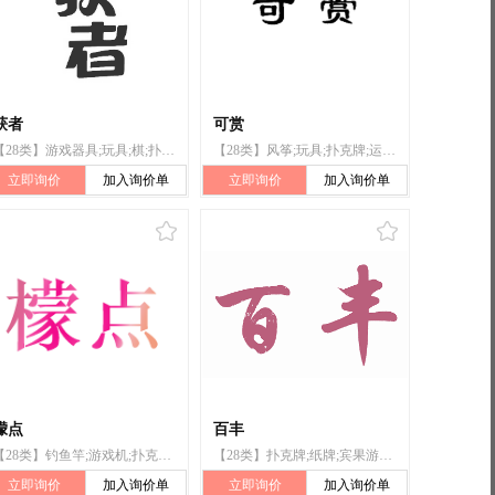
获者
可赏
【28类】游戏器具;玩具;棋;扑克牌;高尔夫球杆;锻炼身体器械;体育活动器械;护腰;轮滑鞋;钓鱼用具
【28类】风筝;玩具;扑克牌;运动球类;拉力器;滑雪刀;游泳池(娱乐用);浮板;圣诞树用烛台;钓鱼杆
立即询价
加入询价单
立即询价
加入询价单
檬点
百丰
【28类】钓鱼竿;游戏机;扑克牌;台球;玩具;锻炼身体器械;射箭用器具;单杠;护膝（体育用品）;合成材料制圣诞树
【28类】扑克牌;纸牌;宾果游戏牌;麻将牌;棋;跳棋;围棋;象棋;十五子棋游戏;国际象棋
立即询价
加入询价单
立即询价
加入询价单