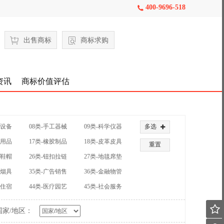
400-9696-518

出售商标
商标求购
资讯
商标价值评估
械设备
08类-手工器械
09类-科学仪器
多选

公用品
17类-橡胶制品
18类-皮革皮具
重置
装鞋帽
26类-钮扣拉链
27类-地毯席垫
草烟具
35类-广告销售
36类-金融物管
饮住宿
44类-医疗园艺
45类-社会服务

国家/地区：