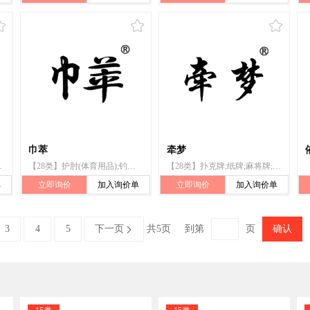
巾萃
牵梦
料制圣诞树;箭弓;扑克牌
【28类】护肘(体育用品);钓鱼用具;锻炼身体器械;体育活动器械;玩具;棋;纸牌;体育活动用球;游戏器具;扑克牌
【28类】扑克牌;纸牌;麻将牌;宾果游戏牌;棋;玩具;游戏器具;运动用球;体育活动器械;抽奖用刮刮卡
单
立即询价
加入询价单
立即询价
加入询价单
3
4
5
下一页
共5页
到第
页
确认
