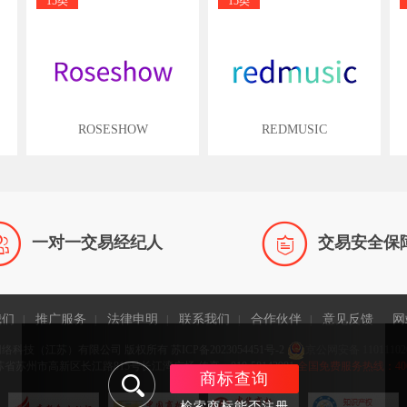
15类
15类
ROSESHOW
REDMUSIC


一对一交易经纪人
交易安全保
我们
推广服务
法律申明
联系我们
合作伙伴
意见反馈
网
|
|
|
|
|
网络科技（江苏）有限公司 版权所有
苏ICP备2023054451号-2
京公网安备 11011102
省苏州市高新区长江路815号长江湾广场 传真：010-58143981
全国免费服务热线：400-9
商标查询
检索商标能否注册