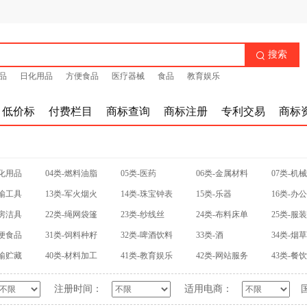
搜索

品
日化用品
方便食品
医疗器械
食品
教育娱乐
低价标
付费栏目
商标查询
商标注册
专利交易
商标
日化用品
04类-燃料油脂
05类-医药
06类-金属材料
07类-机
运输工具
13类-军火烟火
14类-珠宝钟表
15类-乐器
16类-办
厨房洁具
22类-绳网袋篷
23类-纱线丝
24类-布料床单
25类-服
方便食品
31类-饲料种籽
32类-啤酒饮料
33类-酒
34类-烟
运输贮藏
40类-材料加工
41类-教育娱乐
42类-网站服务
43类-餐
注册时间：
适用电商：