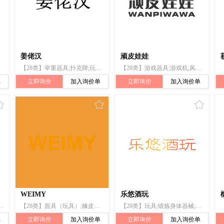
姜佬汉
顽皮娃娃
【28类】举重器具;扑克牌;玩具;钓鱼竿;锻炼身体器械;钓鱼钩;游戏器具;钓鱼用具;钓鱼线;人造钓鱼饵
【28类】游戏器具;游戏机;风筝;魔术器械;电动游艺车;玩具;扑克牌;棋;体育活动用球;轮滑鞋
单
立即询价
加入询价单
立即询价
加入询价单
WEIMY
乐悠酒玩
;台球杆;塑胶跑道;箭弓;扑克牌;滑雪板;游戏机
【28类】面具（玩具）;橡皮泥（玩具）;积木（玩具）;风筝;拼图玩具;扑克牌;哑铃;万花筒;国际跳棋;台球球杆用白垩
【28类】玩具;锻炼身体器械;游戏器具;智能玩具;游戏机;骰子;骰子杯;魔术器械;扑克牌;游戏套环
单
立即询价
加入询价单
立即询价
加入询价单