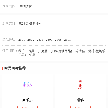
国家/地区：
中国大陆
所属类别：
第28类-健身器材
类似群组：
2801
2802
2803
2809
2808
2811
适用项目：
秋千
玩具
扑克牌
护膝(运动用品)
轮滑鞋
游泳池(娱乐
用品)
钓具
精品商标推荐
豪乐步
霏步