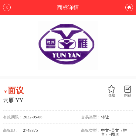
商标详情
面议
￥
收藏
纠错
云雁 YY
有效期限：
2032-05-06
交易类型：
转让
商标ID：
2748875
商标类型：
中文+英文（拼
音）+图形