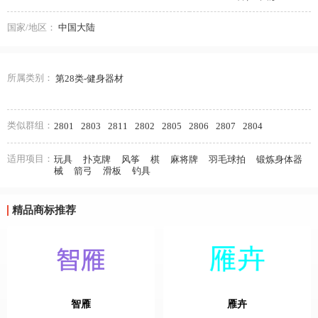
国家/地区：
中国大陆
所属类别：
第28类-健身器材
类似群组：
2801
2803
2811
2802
2805
2806
2807
2804
适用项目：
玩具
扑克牌
风筝
棋
麻将牌
羽毛球拍
锻炼身体器
械
箭弓
滑板
钓具
精品商标推荐
智雁
雁卉