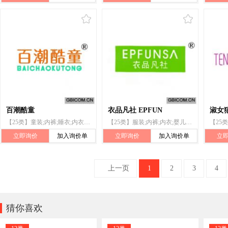
百潮酷童
衣品凡社 EPFUN
淑女猫
【25类】童装;内裤;睡衣;内衣;服装;婴儿睡袋;婴儿全套衣;鞋;帽;袜
【25类】服装;内裤;内衣;婴儿睡袋;鞋;帽;袜;手套(服装);围巾;腰带
立即询价
加入询价单
立即询价
加入询价单
立
上一页
1
2
3
4

猜你喜欢