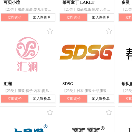
可贝小瑄
莱可童丁 LAKET
多灵
【25类】服装;童装;婴儿全套衣;婴儿睡袋;鞋;帽;袜;连指手套;围巾;背带
【25类】成品衣;服装;婴儿全套衣;游泳衣;防水服;舞衣;鞋;帽子;袜;婴儿睡袋
立即询价
加入询价单
立即询价
加入询价单
立
汇澜
SDSG
帮贝
【25类】服装;裤子;内衣;婴儿睡袋;袜;帽;手套(服装);围巾;腰带;鞋
【25类】衬衣;服装;针织服装;皮衣;羽绒服装;鞋;帽子(头戴);袜;手套(服装);婴儿睡袋
立即询价
加入询价单
立即询价
加入询价单
立