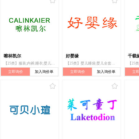
嚓林凯尔
好婴缘
千载
【25类】服装;内裤;睡衣;婴儿睡袋;帽子;腰带;内衣;袜;围巾;鞋
【25类】婴儿睡袋;婴儿全套衣;长袜;袜;帽;鞋;短袜;袜带;婚纱
立即询价
加入询价单
立即询价
加入询价单
立