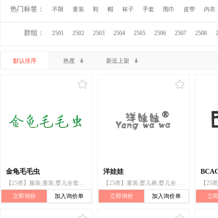
热门标签：
不限
童装
鞋
帽
袜子
手套
围巾
皮带
内衣
群组：
2501
2502
2503
2504
2505
2506
2507
2508
默认排序
热度
新近上架
金龟毛毛虫
洋娃娃
BCA
【25类】服装;童装;婴儿全套衣;婴儿睡袋;鞋;帽;袜;手套（服装）;围巾;服装带（衣服）
【25类】童装;婴儿裤;婴儿全套衣;婴儿睡袋
立即询价
加入询价单
立即询价
加入询价单
立