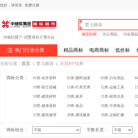
您好，
请登录
免费注册
服装鞋帽
办公用品
日化用品

热门行业分类
精品商标
电商商标
低价标
当前位置：
首页
婴儿睡袋
共
333
个结果


商标分类：
01类-化学原料
02类-颜料油漆
03类-日化用品
0
10类-医疗器械
11类-灯具空调
12类-运输工具
1
19类-建筑材料
20类-家具
21类-厨房洁具
2
28类-健身器材
29类-食品
30类-方便食品
3
37类-建筑修理
38类-通讯服务
39类-运输贮藏
4
商标组合：
字数长度：