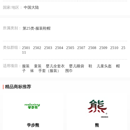
国家/地区：
中国大陆
所属类别：
第25类-服装鞋帽
类似群组：
2501
2502
2503
2504
2505
2507
2508
2509
2510
25
11
适用项目：
服装
童装
婴儿全套衣
婴儿睡袋
鞋
儿童头盔
帽
子
袜
手套（服装）
围巾
精品商标推荐
学步熊
熊