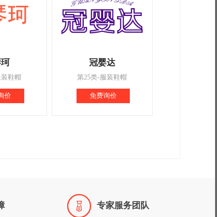
琴珂
冠婴达
服装鞋帽
第25类-服装鞋帽
询价
免费询价

障
专家服务团队