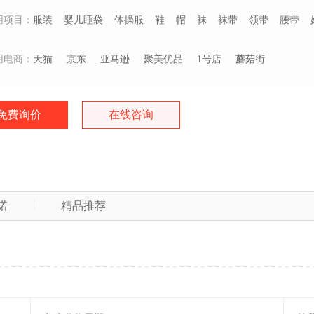
用项目：
服装
婴儿睡袋
体操服
鞋
帽
袜
袜带
领带
腰带
用电商：
天猫
京东
亚马逊
聚美优品
1号店
蘑菇街
免费询价
在线咨询
诺
精品推荐