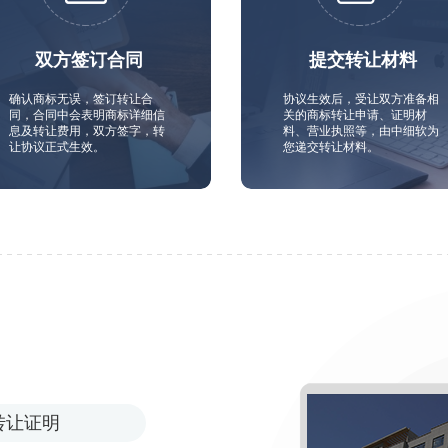
双方签订合同
提交转让材料
确认商标无误，签订转让合
协议生效后，受让双方准备相
同，合同中会表明商标详细信
关的商标转让申请、证明材
息及转让费用，双方签字，转
料、营业执照等，由中细软为
让协议正式生效。
您递交转让材料。
转让证明