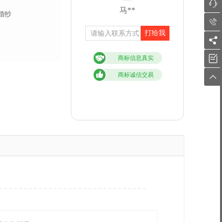

马**
婚纱

打给我


商标信息真实
商标诚信交易
