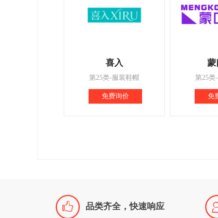
喜入
蒙
第25类-服装鞋帽
第25类
免费询价
免

品类齐全，快速响应