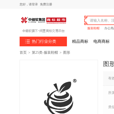
您好，
请登录
免费注册
服装鞋帽
办公用

热门行业分类
精品商标
电商商标
首页
>
第25类-服装鞋帽
>
图形
图
有
所
类