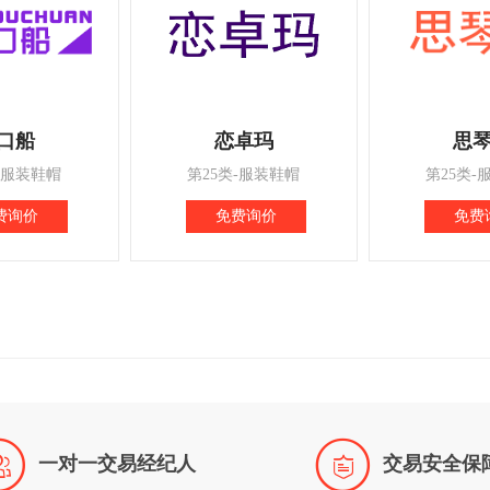
口船
恋卓玛
思
-服装鞋帽
第25类-服装鞋帽
第25类-
费询价
免费询价
免费


一对一交易经纪人
交易安全保