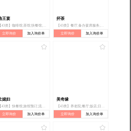
渔王宴
抔茶
【43类】咖啡馆;茶馆;快餐馆;备办宴席服务;饭店;酒吧服务;拉面馆;自助餐馆;住所代理（旅馆、供膳寄宿处）;餐馆
【43类】餐厅;备办宴席服务;安排酒店住宿;快餐馆;咖啡馆;私人厨师服务;酒店提供的餐饮供应服务;茶馆
立即询价
加入询价单
立即询价
加入询价单
灶媳妇
美奇缘
【43类】快餐馆;旅馆预订;流动饮食供应;自助餐厅;自助餐馆;茶馆;餐厅;餐馆;饭店;烹饪设备出租
【43类】养老院;餐厅;饭店;日间托儿所（看孩子）;外卖餐馆;餐馆;餐厅服务;自助餐馆;快餐馆;出租椅子、桌子、桌布和玻璃器皿
立即询价
加入询价单
立即询价
加入询价单