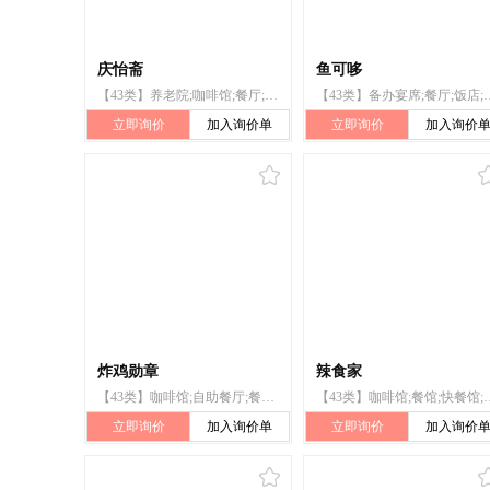
庆怡斋
鱼可哆
【43类】养老院;咖啡馆;餐厅;饭店;日间托儿所（看孩子）;快餐馆;酒吧服务;日式料理餐厅;流动饮食供应;茶馆
【43类】备办宴席;餐厅;饭店;餐馆;快餐馆;养
立即询价
加入询价单
立即询价
加入询价
炸鸡勋章
辣食家
【43类】咖啡馆;自助餐厅;餐厅;快餐馆;酒吧服务;食物装饰;茶馆;日式餐馆服务;小酒馆服务;果汁吧
【43类】咖啡馆;餐馆;快餐馆;饭店;茶馆;住所代理（
立即询价
加入询价单
立即询价
加入询价