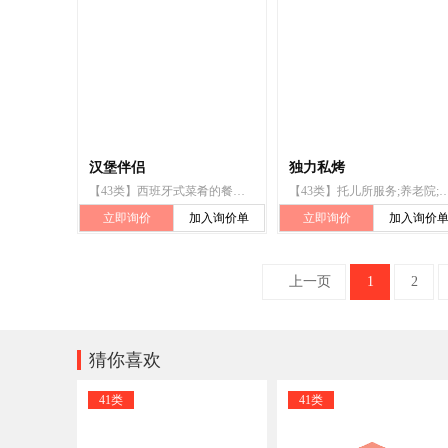
汉堡伴侣
独力私烤
【43类】西班牙式菜肴的餐饮供应服务;欧式菜肴的餐饮供应服务;日式菜肴的餐饮供应服务;自助餐厅;餐厅;餐馆;快餐馆;外卖餐馆;比萨店;酒吧服务
【43类】托儿所服务;养老院;住所代理（旅馆、供膳寄宿处）;茶馆;酒吧服务;咖啡馆;餐厅;快
立即询价
加入询价单
立即询价
加入询价
上一页
1
2

猜你喜欢
41类
41类