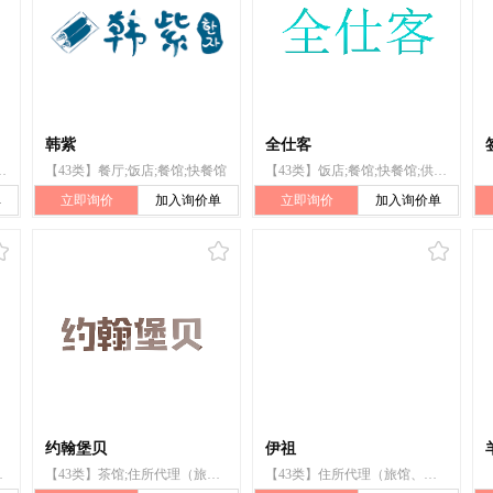
韩紫
全仕客
馆;快餐馆;中餐厅
【43类】餐厅;饭店;餐馆;快餐馆
【43类】饭店;餐馆;快餐馆;供应乌冬面和荞麦面的餐馆;活动房屋出租;餐馆预订;小酒馆服务;拉面馆
单
立即询价
加入询价单
立即询价
加入询价单
约翰堡贝
伊祖
馆预订;自助餐馆;快餐馆
【43类】茶馆;住所代理（旅馆、供膳寄宿处）;餐厅;外卖餐馆;自助餐馆;酒吧服务;咖啡馆;餐馆;快餐馆;饭店
【43类】住所代理（旅馆、供膳寄宿处）;备办宴席;自助餐厅;寄宿处;饭店;餐馆;自助餐馆;快餐馆;流动饮食供应