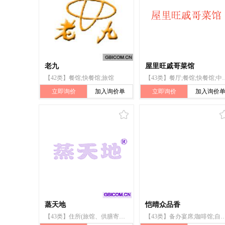
老九
屋里旺戚哥菜馆
【42类】餐馆;快餐馆;旅馆
【43类】餐厅;餐
立即询价
加入询价单
立即询价
加入询价
蒸天地
恺晴众品香
【43类】住所(旅馆、供膳寄宿处);咖啡馆;自助餐厅;饭店;餐馆;快餐馆;酒吧服务;流动饮食供应;茶馆;帐篷出租
【43类】备办宴席;咖啡馆;自助餐厅;餐厅;寄宿处;饭店;餐馆;旅