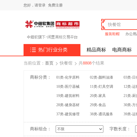
您好，
请登录
免费注册
服装鞋帽
办公用

热门行业分类
精品商标
电商商标
当前位置：
首页
快餐馆
共
8808
个结果


商标分类：
01类-化学原料
02类-颜料油漆
03类-
10类-医疗器械
11类-灯具空调
12类-
19类-建筑材料
20类-家具
21类-
28类-健身器材
29类-食品
30类-
37类-建筑修理
38类-通讯服务
39类-
商标组合：
字数长度：