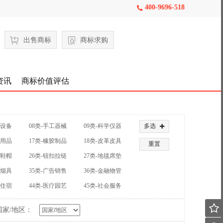
400-9696-518

出售商标
商标求购
资讯
商标价值评估
械设备
08类-手工器械
09类-科学仪器
多选

公用品
17类-橡胶制品
18类-皮革皮具
重置
装鞋帽
26类-钮扣拉链
27类-地毯席垫
草烟具
35类-广告销售
36类-金融物管
饮住宿
44类-医疗园艺
45类-社会服务

国家/地区：