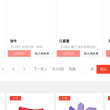
珍牛
江庭宴
餐馆;自助餐厅;宠物日间护理服务
【43类】住所代理（旅馆、供膳寄宿处）;备办宴席;咖啡馆;饭店;餐馆;快餐馆;酒吧服务;流动饮食供应;茶馆;流动餐馆服务
【43类】餐厅;旅游房屋出租;养老院;日间托儿所（看孩子）;动物寄养;出租椅子、桌子、桌布和玻璃器皿;咖啡馆;备办宴席;酒吧服务;快餐馆
单
立即询价
加入询价单
立即询价
加入询价单
3
4
5
下一页
共210页
到第
页
确认

41类
41类