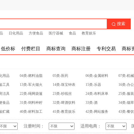
搜索

品
日化用品
方便食品
医疗器械
食品
教育娱乐
低价标
付费栏目
商标查询
商标注册
专利交易
商标
日化用品
04类-燃料油脂
05类-医药
06类-金属材料
07类-机
运输工具
13类-军火烟火
14类-珠宝钟表
15类-乐器
16类-办
厨房洁具
22类-绳网袋篷
23类-纱线丝
24类-布料床单
25类-服
方便食品
31类-饲料种籽
32类-啤酒饮料
33类-酒
34类-烟
运输贮藏
40类-材料加工
41类-教育娱乐
42类-网站服务
43类-餐
注册时间：
适用电商：