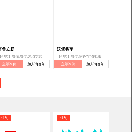
齐鲁立新
汉堡将军
【43类】餐馆;餐厅;流动饮食供应;茶馆;临时住宿的接待服务（抵达及离开的管理）;私人厨师服务;旅游房屋出租;快餐馆;备办宴席;住所代理（旅馆、供膳寄宿处）
【43类】餐厅;快餐馆;酒吧服务;饭店;茶馆;食物雕刻;旅馆;比萨店;学校餐饮供应服务;欧式菜肴的餐饮供应服务
立即询价
加入询价单
立即询价
加入询价单
41类
41类