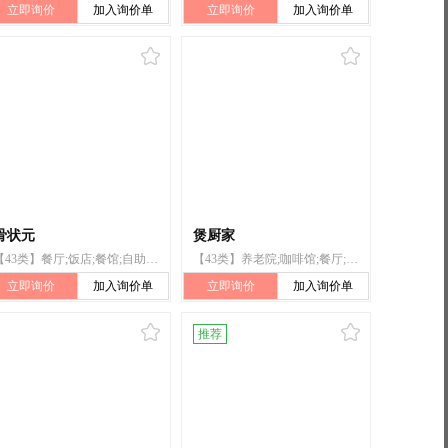
立即询价
加入询价单
立即询价
加入询价单
骨状元
煲厨家
【43类】餐厅;饭店;餐馆;自助餐馆;旅馆预订;备办宴席;咖啡馆;自助餐厅;寄宿处;快餐馆
【43类】养老院;咖啡馆;餐厅;饭店;日间托儿所（看孩子）;快餐馆;酒吧服务;帐篷出租;流动饮食供应;茶馆
立即询价
加入询价单
立即询价
加入询价单
推荐