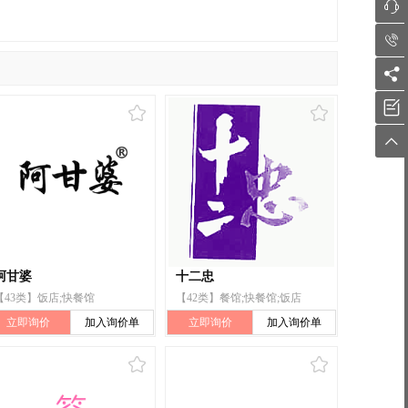





阿甘婆
十二忠
【43类】饭店;快餐馆
【42类】餐馆;快餐馆;饭店
立即询价
加入询价单
立即询价
加入询价单