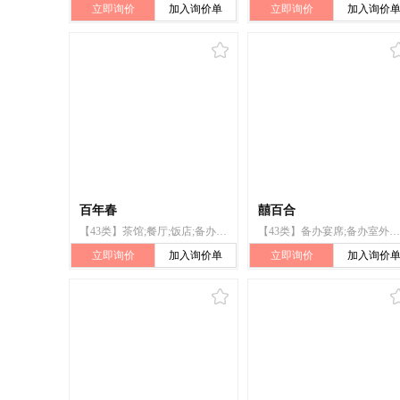
立即询价
加入询价单
立即询价
加入询价
百年春
囍百合
【43类】茶馆;餐厅;饭店;备办宴席;临时住宿处出租;旅馆预订;自助餐馆;快餐馆;日间托儿所(看孩子)
【43类】备办宴席;备办室外宴席服务;快餐馆;茶馆;旅馆;自助餐厅;日间托儿所（看孩子）;饭店;酒馆;餐馆
立即询价
加入询价单
立即询价
加入询价