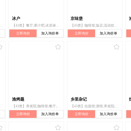
冰户
京味堡
老院;日间托儿所（看孩子）;动物寄养;烹饪设备出租
【43类】餐厅;果汁吧;冰淇淋店（店内食用）;咖啡馆服务;拉面馆;酒馆;外卖餐馆;快餐馆;日式料理餐厅;茶馆
【43类】咖啡馆;饭店;流动饮食供应;茶馆;快餐馆;酒吧服务;餐馆;住所代理（旅馆、供膳寄宿处）;餐厅;自助餐厅
单
立即询价
加入询价单
立即询价
加入询价单
渔烤题
乡里杂记
旅馆、供膳寄宿处）;餐厅;外卖餐馆;自助餐馆;酒吧服务
【43类】养老院;咖啡馆;餐厅;饭店;日间托儿所（看孩子）;快餐馆;酒吧服务;帐篷出租;流动饮食供应;茶馆
【43类】拉面馆;酒馆;养老院;旅游房屋出租;餐厅;饭店;快餐馆;茶馆;果汁吧;咖啡馆
单
立即询价
加入询价单
立即询价
加入询价单