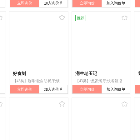
单
立即询价
加入询价单
立即询价
加入询价单
推荐
好食刻
润生老玉记
【43类】咖啡馆;自助餐厅;饭店;餐馆;快餐馆;茶馆;酒吧服务;柜台出租;活动房屋出租;烹饪设备出租
【43类】饭店;餐厅;快餐馆;备办宴席;烹饪设备出租;寄宿处;旅馆预订;茶馆;提供野营场地设施;旅游房屋出租
单
立即询价
加入询价单
立即询价
加入询价单