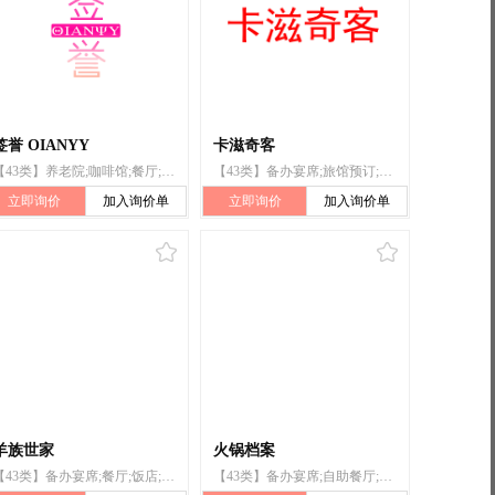
签誉 OIANYY
卡滋奇客
【43类】养老院;咖啡馆;餐厅;饭店;日间托儿所（看孩子）;快餐馆;酒吧服务;日式料理餐厅;流动饮食供应;茶馆
【43类】备办宴席;旅馆预订;快餐馆;旅游房屋出租;餐厅;饭店;预订临时住所;咖啡馆;酒吧服务;活动房屋出租
立即询价
加入询价单
立即询价
加入询价单
羊族世家
火锅档案
【43类】备办宴席;餐厅;饭店;餐馆;自助餐馆;快餐馆;食物雕刻;流动饮食供应;拉面馆;自助餐厅
【43类】备办宴席;自助餐厅;餐厅;饭店;餐馆;自助餐馆;快餐馆;日式料理餐厅;流动饮食供应