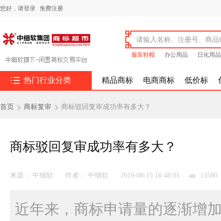
您好，
请登录
免费注册
服装鞋帽
办公用品
日化用品

热门行业分类
精品商标
电商商标
低价标
首页
商标复审
商标驳回复审成功率有多大？


商标驳回复审成功率有多大？
来源： 中细软
作者： 中细软
2019-08-15 16:48:01
13580
近年来，商标申请量的逐渐增