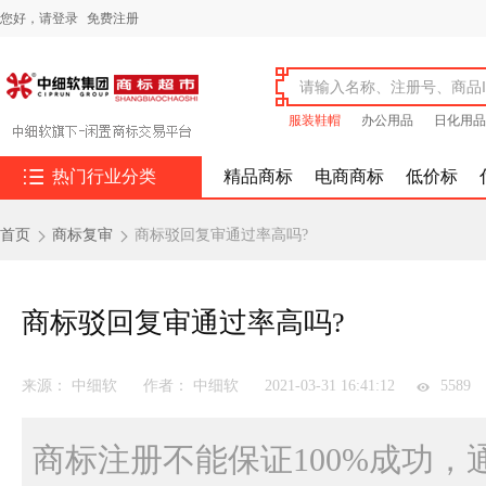
您好，
请登录
免费注册
服装鞋帽
办公用品
日化用品

热门行业分类
精品商标
电商商标
低价标
首页
商标复审
商标驳回复审通过率高吗?


商标驳回复审通过率高吗?
来源： 中细软
作者： 中细软
2021-03-31 16:41:12
5589
​商标注册不能保证100%成功