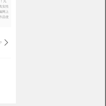
n！凡
真实性
摘编网上
作品使

?