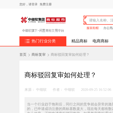
您好，
请登录
免费注册
服装鞋帽
办公用

热门行业分类
精品商标
电商商标
首页
商标复审
商标驳回复审如何处理？


商标驳回复审如何处理？
来源： 中细软
作者： 中细软
2020-09-25 16:52:06
当一个行业趋于饱和后，同行之间的竞争就会异常的激
的，已申请成功注册的商标基数庞大，现在每天都有数