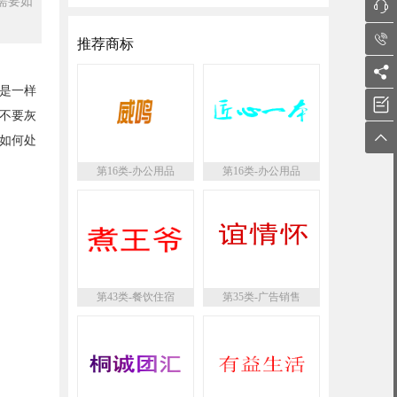
需要如


推荐商标

是一样

不要灰

如何处
第16类-办公用品
第16类-办公用品
第43类-餐饮住宿
第35类-广告销售