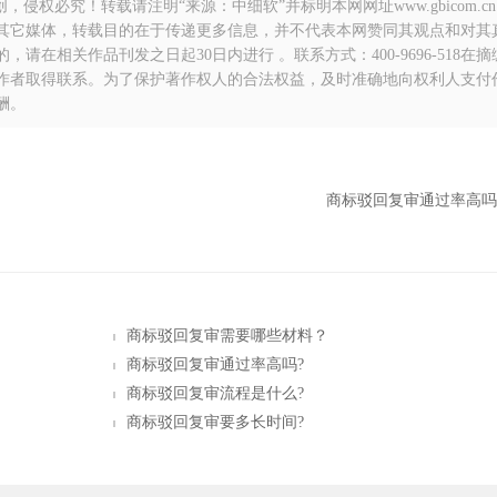
侵权必究！转载请注明“来源：中细软”并标明本网网址www.gbicom.c
自其它媒体，转载目的在于传递更多信息，并不代表本网赞同其观点和对其
在相关作品刊发之日起30日内进行 。联系方式：400-9696-518在
作者取得联系。为了保护著作权人的合法权益，及时准确地向权利人支付
酬。
商标驳回复审通过率高吗
商标驳回复审需要哪些材料？
商标驳回复审通过率高吗?
商标驳回复审流程是什么?
商标驳回复审要多长时间?