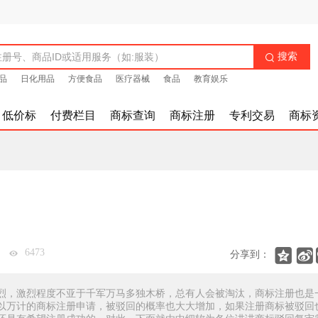
搜索

品
日化用品
方便食品
医疗器械
食品
教育娱乐
低价标
付费栏目
商标查询
商标注册
专利交易
商标


6473
分享到：
烈，激烈程度不亚于千军万马多独木桥，总有人会被淘汰，商标注册也是
以万计的商标注册申请，被驳回的概率也大大增加，如果注册商标被驳回