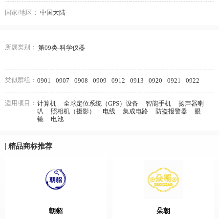
国家/地区：
中国大陆
所属类别：
第09类-科学仪器
类似群组：
0901
0907
0908
0909
0912
0913
0920
0921
0922
适用项目：
计算机
全球定位系统（GPS）设备
智能手机
扬声器喇
叭
照相机（摄影）
电线
集成电路
防盗报警器
眼
镜
电池
精品商标推荐
朝貂
朵朝