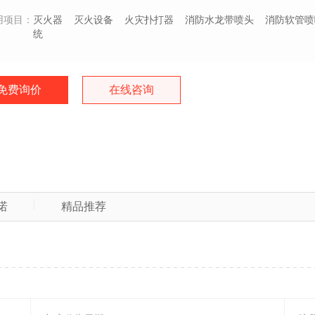
用项目：
灭火器
灭火设备
火灾扑打器
消防水龙带喷头
消防软管喷
统
免费询价
在线咨询
诺
精品推荐