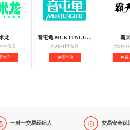
米龙
音屯龟 MUKTUNGUIO
霸
-科学仪器
第9类-科学仪器
第9类-
费询价
免费询价
免费


一对一交易经纪人
交易安全保