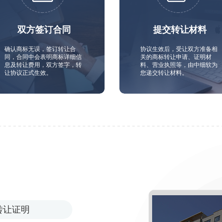
双方签订合同
提交转让材料
确认商标无误，签订转让合
协议生效后，受让双方准备相
同，合同中会表明商标详细信
关的商标转让申请、证明材
息及转让费用，双方签字，转
料、营业执照等，由中细软为
让协议正式生效。
您递交转让材料。
转让证明