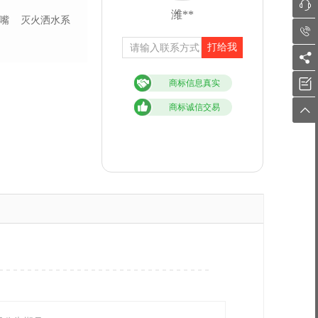

潍**
嘴
灭火洒水系

打给我


商标信息真实
商标诚信交易
