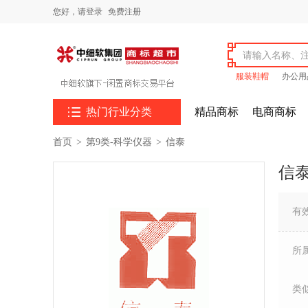
您好，
请登录
免费注册
服装鞋帽
办公用

热门行业分类
精品商标
电商商标
首页
>
第9类-科学仪器
>
信泰
信
有
所
类