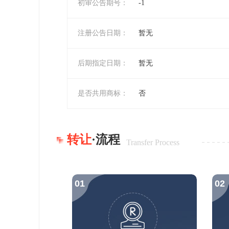
初审公告期号：
-1
注册公告日期：
暂无
后期指定日期：
暂无
是否共用商标：
否
转让
·流程
Transfer Process