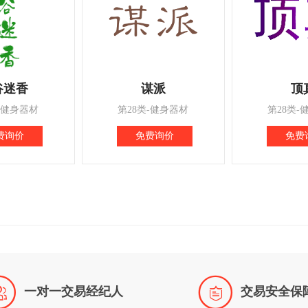
谷迷香
谋派
顶
-健身器材
第28类-健身器材
第28类-
费询价
免费询价
免费


一对一交易经纪人
交易安全保