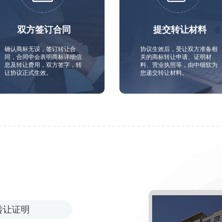
双方签订合同
提交转让材料
确认商标无误，签订转让合
协议生效后，受让双方准备相
同，合同中会表明商标详细信
关的商标转让申请、证明材
息及转让费用，双方签字，转
料、营业执照等，由中细软为
让协议正式生效。
您递交转让材料。
转让证明