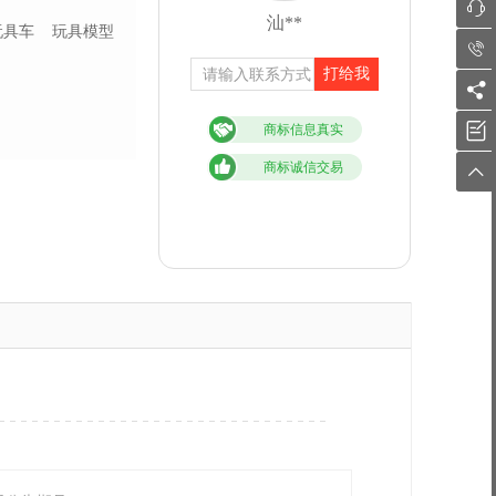

汕**
玩具车
玩具模型

打给我


商标信息真实
商标诚信交易
