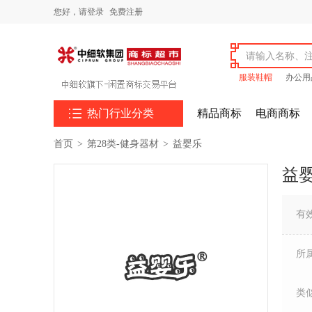
您好，
请登录
免费注册
服装鞋帽
办公用

热门行业分类
精品商标
电商商标
首页
>
第28类-健身器材
>
益婴乐
益
有
所
类