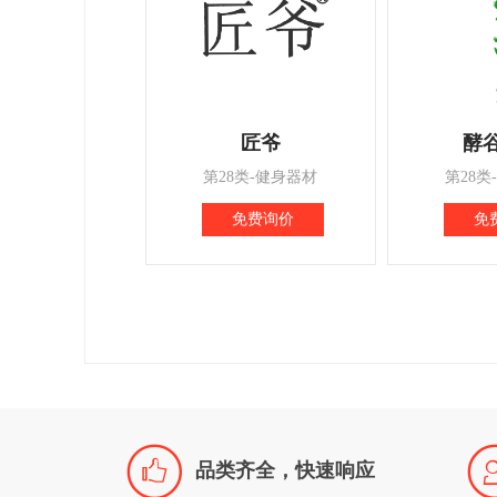
匠爷
酵
第28类-健身器材
第28类
免费询价
免

品类齐全，快速响应