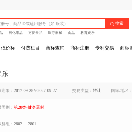
搜索

品
日化用品
方便食品
医疗器械
食品
教育娱乐
低价标
付费栏目
商标查询
商标注册
专利交易
商标
婴乐
效期限：
2017-09-28至2027-09-27
交易类型：
转让
国家/地区
属类别：
第28类-健身器材
似群组：
2802
2801