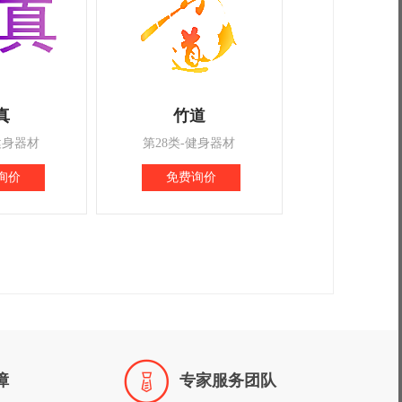
真
竹道
健身器材
第28类-健身器材
询价
免费询价

障
专家服务团队