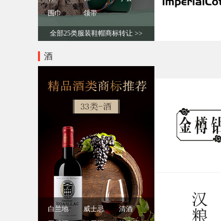
围巾
领带
全部25类服装鞋帽商标转让 >>
酒
白兰地
威士忌
清酒