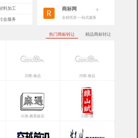
-材料加工
商标网
全程托管·一站式服务
-社会服务
热门商标转让
精品商标转让
29类-食品
29类-食品
41类-教育娱乐
33类-酒