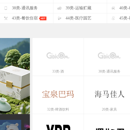
F
G
H
38类-通讯服务
39类-运输贮藏
40类
K
L
M
43类-餐饮住宿
44类-医疗园艺
45类
33类-酒
38类-通讯服务
32类-啤酒饮料
20类-家具