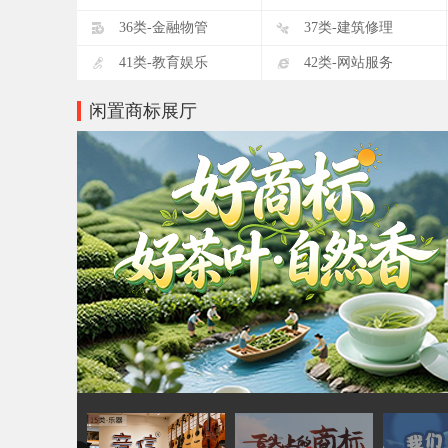
D
E
36类-金融物管
37类-建筑修理
I
J
41类-教育娱乐
42类-网站服务
闲置商标展厅