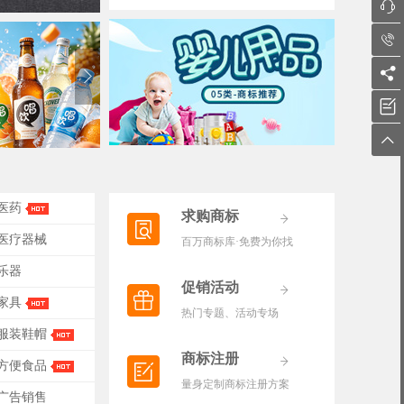





-医药
求购商标
-医疗器械
百万商标库·免费为你找
-乐器
促销活动
-家具
热门专题、活动专场
-服装鞋帽
商标注册
-方便食品
量身定制商标注册方案
-广告销售