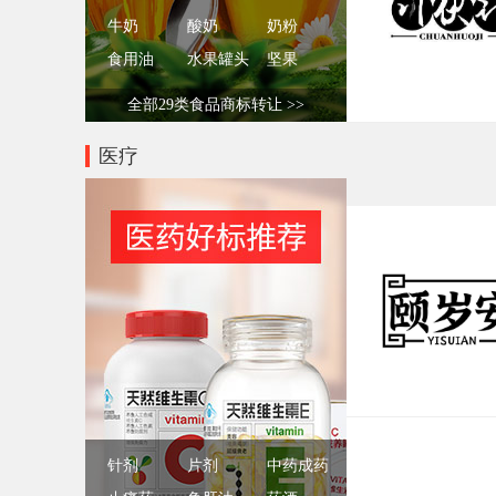
牛奶
酸奶
奶粉
食用油
水果罐头
坚果
全部29类食品商标转让 >>
医疗
针剂
片剂
中药成药