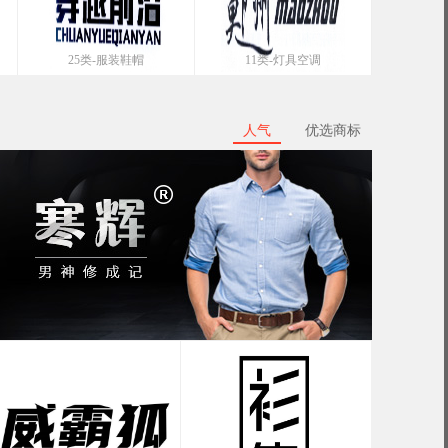
25类-服装鞋帽
11类-灯具空调
人气
优选商标