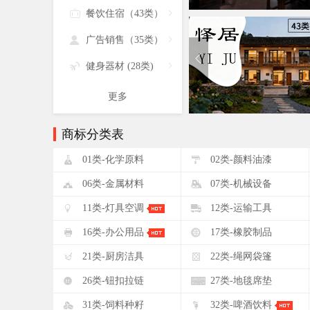

餐饮住宿（43类）


广告销售（35类）


健身器材 (28类)

更多
商标分类表
!
"
01类-化学原料
02类-颜料油漆
&
'
06类-金属材料
07类-机械设备
+
,
11类-灯具空调
12类-运输工具
0
1
16类-办公用品
17类-橡胶制品
5
6
21类-厨房洁具
22类-绳网袋篷
:
;
26类-钮扣拉链
27类-地毯席垫
?
@
31类-饲料种籽
32类-啤酒饮料