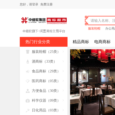
您好，
请登录
免费注册
服装鞋帽
办公用
热门行业分类
精品商标
电商商标

服装鞋帽（25类）


酒商标（33类）


食品商标（29类）


医药商标（05类）


方便食品（30类）


科学仪器（09类）


日化用品（03类）
