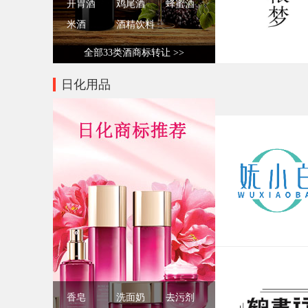
开胃酒
鸡尾酒
蜂蜜酒
米酒
酒精饮料
全部33类酒商标转让 >>
日化用品
香皂
洗面奶
去污剂