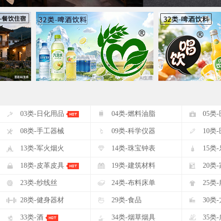
#
$
%
03类-日化用品
04类-燃料油脂
05类
(
)
*
08类-手工器械
09类-科学仪器
10类
-
.
/
13类-军火烟火
14类-珠宝钟表
15类
2
3
4
18类-皮革皮具
19类-建筑材料
20类
7
8
9
23类-纱线丝
24类-布料床单
25类
<
=
>
28类-健身器材
29类-食品
30类
A
B
C
33类-酒
34类-烟草烟具
35类