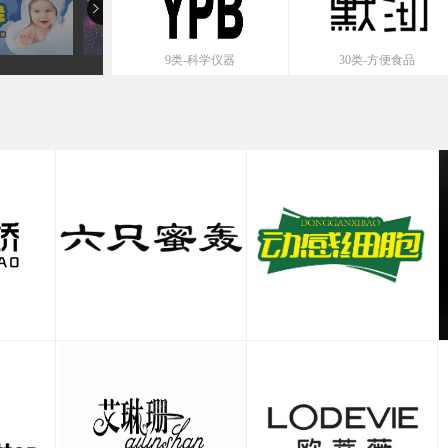
9类-科学仪器
30类-方便食品