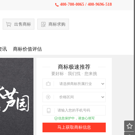
400-700-0065 / 400-9696-518

出售商标
商标求购
资讯
商标价值评估
商标极速推荐
要好标 · 我们找 · 您来挑



信息保护中，请放心填写


马上获取商标信息