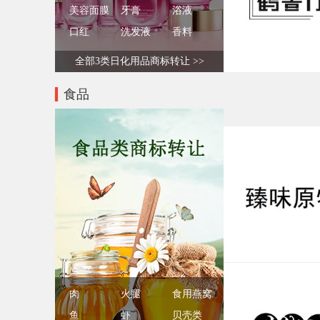
美容面膜
牙膏
浴液
口红
洗发液
香料
全部3类日化用品商标转让 >>
食品
肉
火腿
食用燕窝
鱼
虾
贝壳类