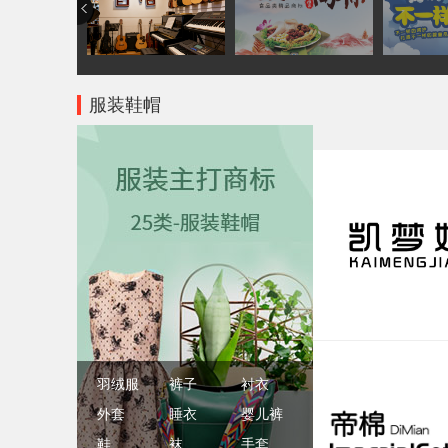
服装鞋帽
羽绒服
裤子
衬衣
外套
睡衣
婴儿裤
鞋
袜
手套