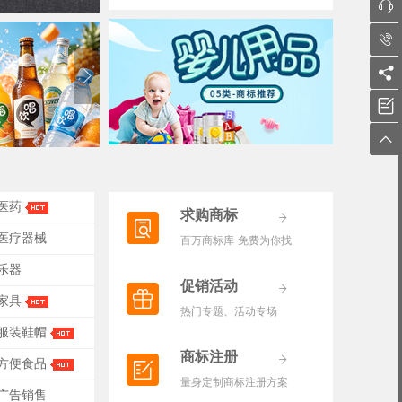





-医药
求购商标
-医疗器械
百万商标库·免费为你找
-乐器
促销活动
-家具
热门专题、活动专场
-服装鞋帽
商标注册
-方便食品
量身定制商标注册方案
-广告销售