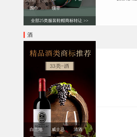
围巾
领带
全部25类服装鞋帽商标转让 >>
酒
白兰地
威士忌
清酒