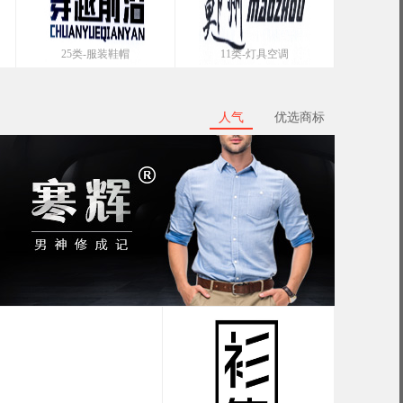
25类-服装鞋帽
11类-灯具空调
人气
优选商标