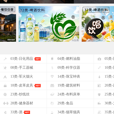
#
$
%
03类-日化用品
04类-燃料油脂
05类
(
)
*
08类-手工器械
09类-科学仪器
10类
-
.
/
13类-军火烟火
14类-珠宝钟表
15类
2
3
4
18类-皮革皮具
19类-建筑材料
20类
7
8
9
23类-纱线丝
24类-布料床单
25类
<
=
>
28类-健身器材
29类-食品
30类
A
B
C
33类-酒
34类-烟草烟具
35类