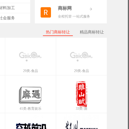
-材料加工
商标网
全程托管·一站式服务
-社会服务
热门商标转让
精品商标转让
29类-食品
29类-食品
41类-教育娱乐
33类-酒