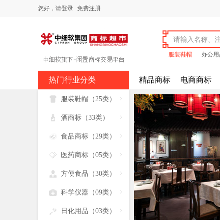
您好，
请登录
免费注册
服装鞋帽
办公用
热门行业分类
精品商标
电商商标

服装鞋帽（25类）


酒商标（33类）


食品商标（29类）


医药商标（05类）


方便食品（30类）


科学仪器（09类）


日化用品（03类）
