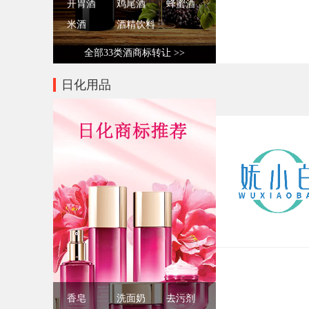
开胃酒
鸡尾酒
蜂蜜酒
米酒
酒精饮料
全部33类酒商标转让 >>
日化用品
香皂
洗面奶
去污剂