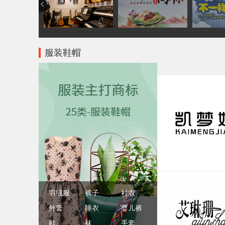
服装鞋帽
羽绒服
裤子
衬衣
外套
睡衣
婴儿裤
鞋
袜
手套