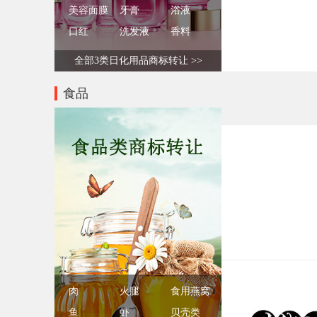
美容面膜
牙膏
浴液
口红
洗发液
香料
全部3类日化用品商标转让 >>
食品
肉
火腿
食用燕窝
鱼
虾
贝壳类