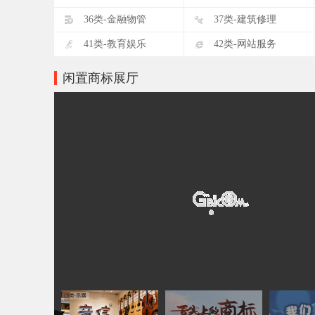
D
E
36类-金融物管
37类-建筑修理
I
J
41类-教育娱乐
42类-网站服务
闲置商标展厅