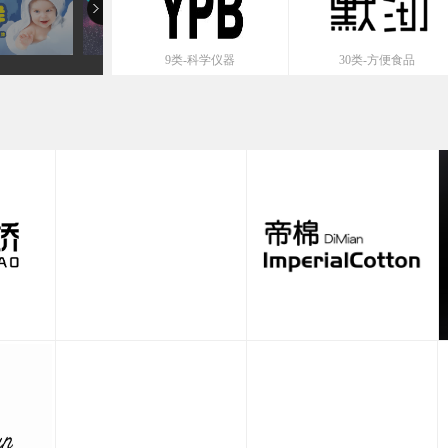
9类-科学仪器
30类-方便食品