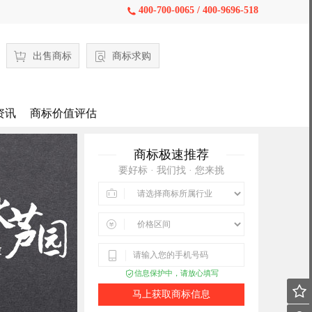
400-700-0065 / 400-9696-518

出售商标
商标求购
资讯
商标价值评估
商标极速推荐
要好标 · 我们找 · 您来挑



信息保护中，请放心填写


马上获取商标信息