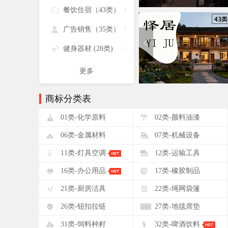

餐饮住宿（43类）


广告销售（35类）


健身器材 (28类)

更多
商标分类表
!
"
01类-化学原料
02类-颜料油漆
&
'
06类-金属材料
07类-机械设备
+
,
11类-灯具空调
12类-运输工具
0
1
16类-办公用品
17类-橡胶制品
5
6
21类-厨房洁具
22类-绳网袋篷
:
;
26类-钮扣拉链
27类-地毯席垫
?
@
31类-饲料种籽
32类-啤酒饮料