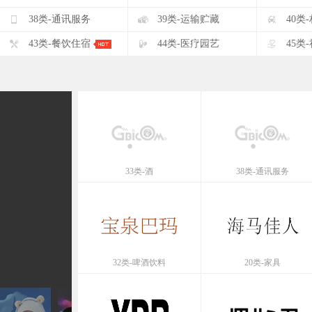
F
G
H
38类-通讯服务
39类-运输贮藏
40类
K
L
M
43类-餐饮住宿
44类-医疗园艺
45类
33类-酒
38类-通讯服务
32类-啤酒饮料
20类-家具