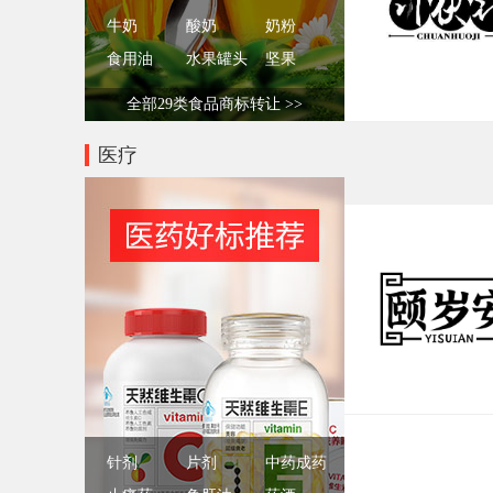
牛奶
酸奶
奶粉
食用油
水果罐头
坚果
全部29类食品商标转让 >>
医疗
针剂
片剂
中药成药