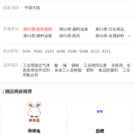
国家/地区：
中国大陆
所属类别：
第01类-化学原料
第02类-颜料油漆
第03类-日化用品
第04类-燃料油脂
第05类-医药
第06类-金属材料
第07类-机械设备
第08类-手工器械
第09类-科学仪器
第10类-医疗器械
第11类-灯具空调
第12类-运输工具
类似群组：
0101
0102
0103
0106
0108
0109
0113
0115
第13类-军火烟火
第14类-珠宝钟表
第15类-乐器
第16类-办公用品
第17类-橡胶制品
第18类-皮革皮具
适用项目：
工业用固态气体
酸
碱
酒精
工业用同位素
非医用、非
第19类-建筑材料
第20类-家具
第21类-厨房洁具
兽医用化学试剂
未加工人造树脂
肥料
食品防腐剂
工业
第22类-绳网袋篷
第23类-纱线丝
第24类-布料床单
用黏合剂
第25类-服装鞋帽
第26类-钮扣拉链
第27类-地毯席垫
第28类-健身器材
第29类-食品
第30类-方便食品
精品商标推荐
第31类-饲料种籽
第32类-啤酒饮料
第33类-酒
第34类-烟草烟具
第35类-广告销售
第36类-金融物管
第37类-建筑修理
第38类-通讯服务
第39类-运输贮藏
第40类-材料加工
第41类-教育娱乐
第42类-网站服务
第43类-餐饮住宿
第44类-医疗园艺
第45类-社会服务
乖乖兔
甜橙