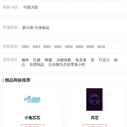
国家/地区：
中国大陆
所属类别：
第30类-方便食品
类似群组：
3001
3003
3005
3002
3004
3006
3008
3010
适用项目：
咖啡
红糖
蜂蜜
冰糖燕窝
龟苓膏
茶
巧克力
糕
点
谷类制品
以谷物为主的零食小吃
精品商标推荐
小兔芯芯
共芯