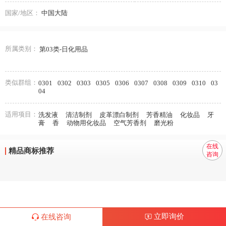
国家/地区：
中国大陆
所属类别：
第03类-日化用品
类似群组：
0301
0302
0303
0305
0306
0307
0308
0309
0310
03
04
适用项目：
洗发液
清洁制剂
皮革漂白制剂
芳香精油
化妆品
牙
膏
香
动物用化妆品
空气芳香剂
磨光粉
在线
精品商标推荐
咨询
立即询价
在线咨询