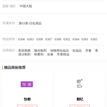
国家/地区：
中国大陆
所属类别：
第03类-日化用品
类似群组：
0306
0303
0309
0307
0308
0302
0304
0301
0305
适用项目：
美容面膜
抛光制剂
动物用化妆品
化妆品
牙膏
香
清洁制剂
研磨剂
浴液
芳香精油
精品商标推荐
怡都
都纪