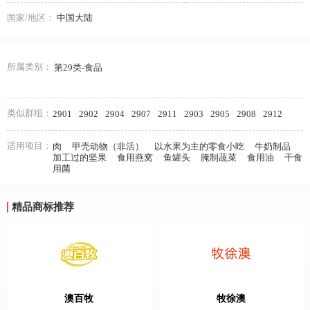
国家/地区：
中国大陆
所属类别：
第29类-食品
类似群组：
2901
2902
2904
2907
2911
2903
2905
2908
2912
适用项目：
肉
甲壳动物（非活）
以水果为主的零食小吃
牛奶制品
加工过的坚果
食用燕窝
鱼罐头
腌制蔬菜
食用油
干食
用菌
精品商标推荐
澳百牧
牧徐澳